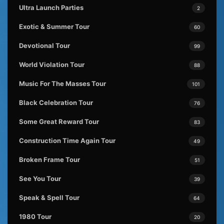
Ultra Launch Parties
2
Exotic & Summer Tour
60
Devotional Tour
99
World Violation Tour
88
Music For The Masses Tour
101
Black Celebration Tour
76
Some Great Reward Tour
83
Construction Time Again Tour
49
Broken Frame Tour
51
See You Tour
39
Speak & Spell Tour
64
1980 Tour
20