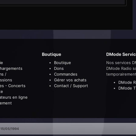
Boutique
DMode Servic
ie
Boutique
Nos services D
chargements
Dons
DMode Radio s
ms /
Commandes
temporairemen
ssions
Gérer vos achats
DMode R
es - Concerts
Contact / Support
DMode T
te
sateurs en ligne
sement
15/05/1994