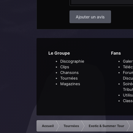
Ajouter un avis
Le Groupe
Fans
Discographie
Galer
Clips
Télé
Chansons
Foru
Tournées
Discu
Magazines
Soiré
Tribu
Utili
Clas
Accueil
Tournées
Exotic & Summer Tour