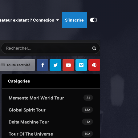
isateur existant ? Connexion
S’inscrire
Toute l’activité
Facebook
Twitter
Youtube
Vimeo
Pinterest
Catégories
Memento Mori World Tour
81
Global Spirit Tour
132
Delta Machine Tour
112
Tour Of The Universe
102