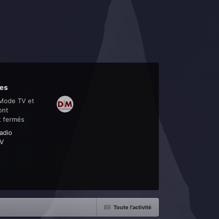
es
Mode TV et
ont
t fermés
adio
V
Toute l’activité