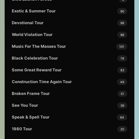
Exotic & Summer Tour
60
Devotional Tour
99
World Violation Tour
88
Music For The Masses Tour
101
Black Celebration Tour
76
Some Great Reward Tour
83
Construction Time Again Tour
49
Broken Frame Tour
51
See You Tour
39
Speak & Spell Tour
64
1980 Tour
20