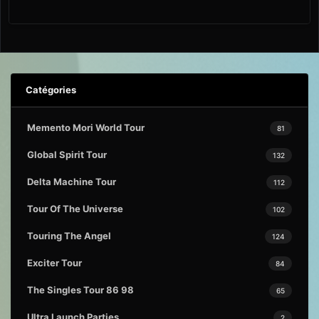
Catégories
Memento Mori World Tour
81
Global Spirit Tour
132
Delta Machine Tour
112
Tour Of The Universe
102
Touring The Angel
124
Exciter Tour
84
The Singles Tour 86 98
65
Ultra Launch Parties
2