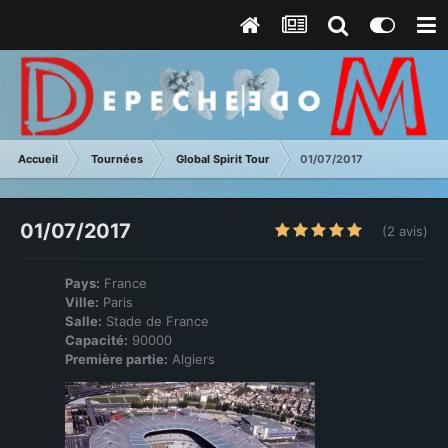
Accueil
Tournées
Global Spirit Tour
01/07/2017
01/07/2017
(2 avis)
Pays:
France
Ville:
Paris
Salle:
Stade de France
Capacité:
90000
Première partie:
Algiers