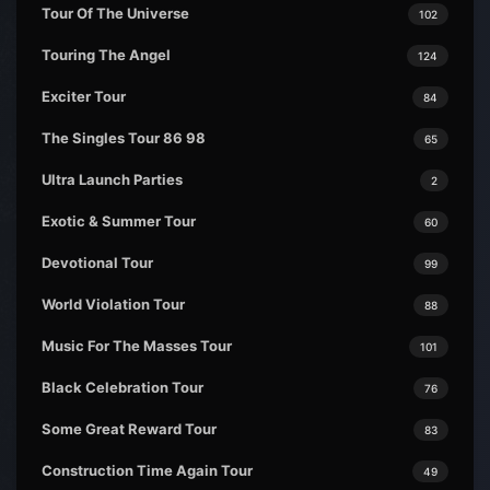
Tour Of The Universe
102
Touring The Angel
124
Exciter Tour
84
The Singles Tour 86 98
65
Ultra Launch Parties
2
Exotic & Summer Tour
60
Devotional Tour
99
World Violation Tour
88
Music For The Masses Tour
101
Black Celebration Tour
76
Some Great Reward Tour
83
Construction Time Again Tour
49