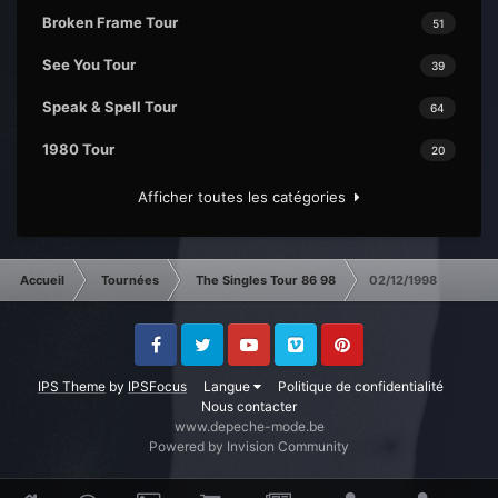
Broken Frame Tour
51
See You Tour
39
Speak & Spell Tour
64
1980 Tour
20
Afficher toutes les catégories
Accueil
Tournées
The Singles Tour 86 98
02/12/1998
Facebook
Twitter
Youtube
Vimeo
Pinterest
IPS Theme
by
IPSFocus
Langue
Politique de confidentialité
Nous contacter
www.depeche-mode.be
Powered by Invision Community