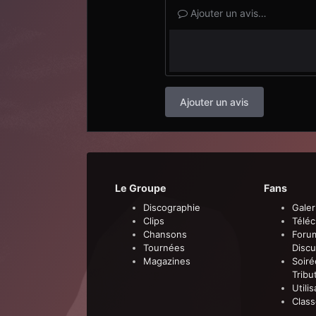
Ajouter un avis…
Ajouter un avis
Le Groupe
Fans
Discographie
Galer
Clips
Télé
Chansons
Foru
Tournées
Discu
Magazines
Soiré
Tribu
Utili
Clas