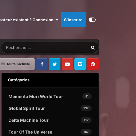
isateur existant ? Connexion
S’inscrire
Toute l’activité
Facebook
Twitter
Youtube
Vimeo
Pinterest
Catégories
Memento Mori World Tour
81
Global Spirit Tour
132
Delta Machine Tour
112
Tour Of The Universe
102