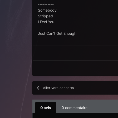
----------
Somebody
Stripped
I Feel You
-----------
Just Can't Get Enough
Aller vers concerts
0 avis
0 commentaire