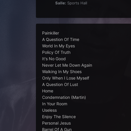
Salle:
Sports Hall
Painkiller
A Question Of Time
World In My Eyes
Policy Of Truth
It's No Good
Never Let Me Down Again
Walking In My Shoes
Only When I Lose Myself
A Question Of Lust
Home
Condemnation (Martin)
In Your Room
Useless
Enjoy The Silence
Personal Jesus
Barrel Of A Gun