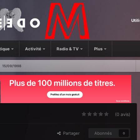
Util
tique
Activité
Radio & TV
Plus
15/09/1998
(0 avis)
Partager
Abonnés
0