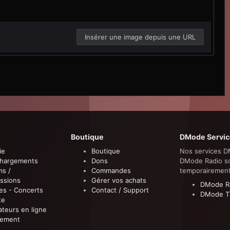
Insérer une image depuis une URL
Boutique
DMode Servic
ie
Boutique
Nos services D
chargements
Dons
DMode Radio s
ms /
Commandes
temporairemen
ssions
Gérer vos achats
DMode R
es - Concerts
Contact / Support
DMode T
te
sateurs en ligne
sement