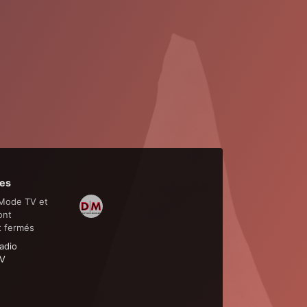
es
Mode TV et
ont
t fermés
adio
V