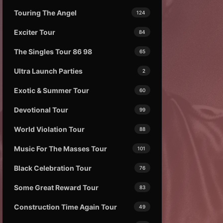
Touring The Angel
124
Exciter Tour
84
The Singles Tour 86 98
65
Ultra Launch Parties
2
Exotic & Summer Tour
60
Devotional Tour
99
World Violation Tour
88
Music For The Masses Tour
101
Black Celebration Tour
76
Some Great Reward Tour
83
Construction Time Again Tour
49