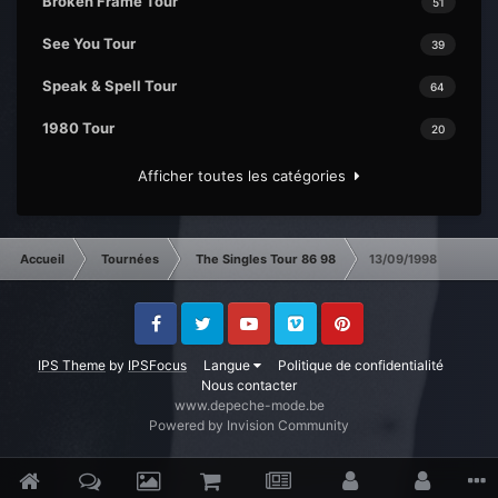
Broken Frame Tour
51
See You Tour
39
Speak & Spell Tour
64
1980 Tour
20
Afficher toutes les catégories
Accueil
Tournées
The Singles Tour 86 98
13/09/1998
Facebook
Twitter
Youtube
Vimeo
Pinterest
IPS Theme
by
IPSFocus
Langue
Politique de confidentialité
Nous contacter
www.depeche-mode.be
Powered by Invision Community