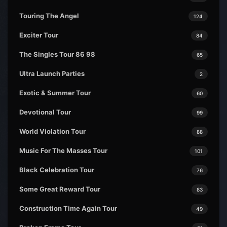
Touring The Angel
124
Exciter Tour
84
The Singles Tour 86 98
65
Ultra Launch Parties
2
Exotic & Summer Tour
60
Devotional Tour
99
World Violation Tour
88
Music For The Masses Tour
101
Black Celebration Tour
76
Some Great Reward Tour
83
Construction Time Again Tour
49