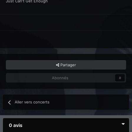
Just Can't Get Enough
Partager
Abonnés
0
Aller vers concerts
0 avis