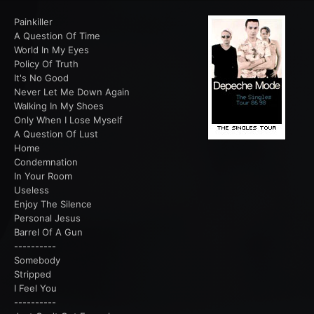
Painkiller
A Question Of Time
World In My Eyes
Policy Of Truth
It's No Good
Never Let Me Down Again
Walking In My Shoes
Only When I Lose Myself
A Question Of Lust
Home
Condemnation
In Your Room
Useless
Enjoy The Silence
Personal Jesus
Barrel Of A Gun
----------
Somebody
Stripped
I Feel You
----------