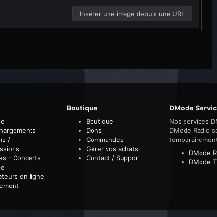
Insérer une image depuis une URL
Boutique
DMode Servic
ie
Boutique
Nos services D
chargements
Dons
DMode Radio s
ms /
Commandes
temporairemen
ssions
Gérer vos achats
DMode R
es - Concerts
Contact / Support
DMode T
te
sateurs en ligne
sement