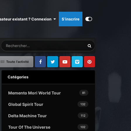
isateur existant ? Connexion
S’inscrire
Toute l’activité
Facebook
Twitter
Youtube
Vimeo
Pinterest
Catégories
Memento Mori World Tour
81
Global Spirit Tour
132
Delta Machine Tour
112
Tour Of The Universe
102