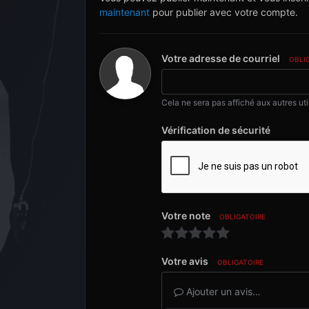
maintenant
pour publier avec votre compte.
Votre adresse de courriel
OBLI
Cela ne sera pas affiché aux autres uti
Vérification de sécurité
Votre note
OBLIGATOIRE
Votre avis
OBLIGATOIRE
Ajouter un avis…