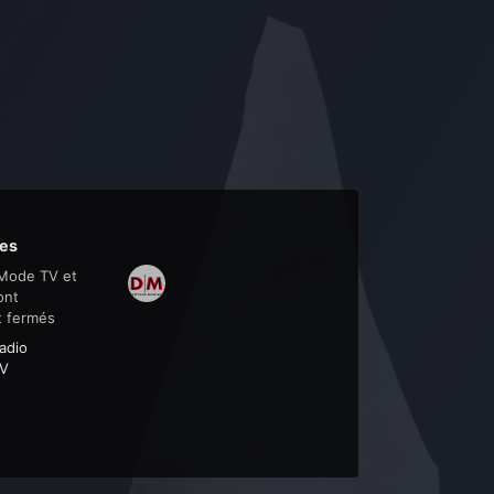
es
Mode TV et
ont
t fermés
adio
V