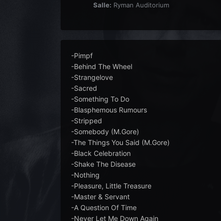
Salle:
Ryman Auditorium
-Pimpf
-Behind The Wheel
-Strangelove
-Sacred
-Something To Do
-Blasphemous Rumours
-Stripped
-Somebody (M.Gore)
-The Things You Said (M.Gore)
-Black Celebration
-Shake The Disease
-Nothing
-Pleasure, Little Treasure
-Master & Servant
-A Question Of Time
-Never Let Me Down Again