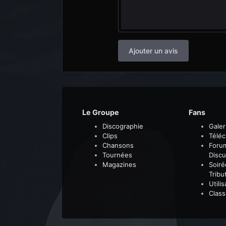
Ajouter un avis
Le Groupe
Fans
Discographie
Galer
Clips
Télé
Chansons
Foru
Tournées
Discu
Magazines
Soiré
Tribu
Utili
Clas