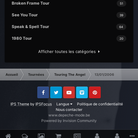
Broken Frame Tour
51
See You Tour
39
Speak & Spell Tour
64
1980 Tour
20
Afficher toutes les catégories
Accueil
Tournées
Touring The Angel
13/01/2006
Facebook
Twitter
Youtube
Vimeo
Pinterest
IPS Theme
by
IPSFocus
Langue
Politique de confidentialité
Nous contacter
www.depeche-mode.be
Powered by Invision Community