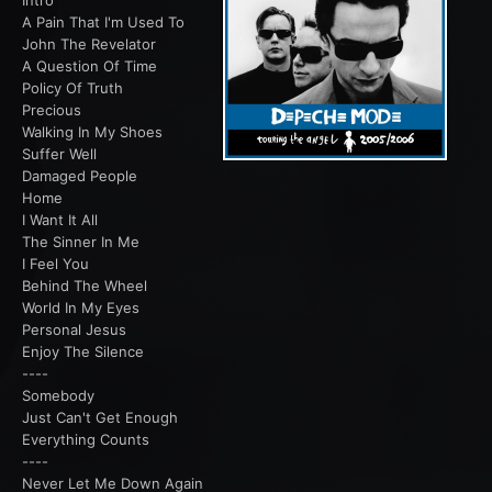
Intro
A Pain That I'm Used To
John The Revelator
A Question Of Time
Policy Of Truth
Precious
Walking In My Shoes
Suffer Well
Damaged People
Home
I Want It All
The Sinner In Me
I Feel You
Behind The Wheel
World In My Eyes
Personal Jesus
Enjoy The Silence
----
Somebody
Just Can't Get Enough
Everything Counts
----
Never Let Me Down Again