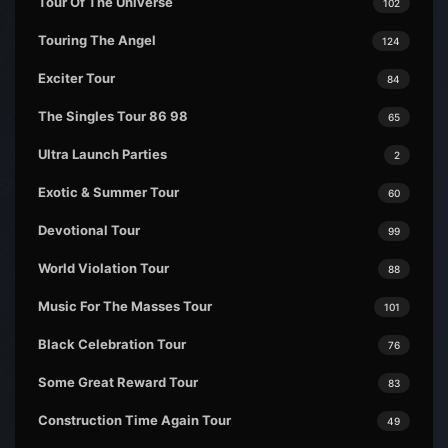
Tour Of The Universe
102
Touring The Angel
124
Exciter Tour
84
The Singles Tour 86 98
65
Ultra Launch Parties
2
Exotic & Summer Tour
60
Devotional Tour
99
World Violation Tour
88
Music For The Masses Tour
101
Black Celebration Tour
76
Some Great Reward Tour
83
Construction Time Again Tour
49