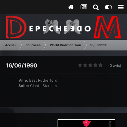
Accueil
Tournées
World Violation Tour
16/06/1990
16/06/1990
(0 avis)
Ville:
East Rutherford
Salle:
Giants Stadium
-