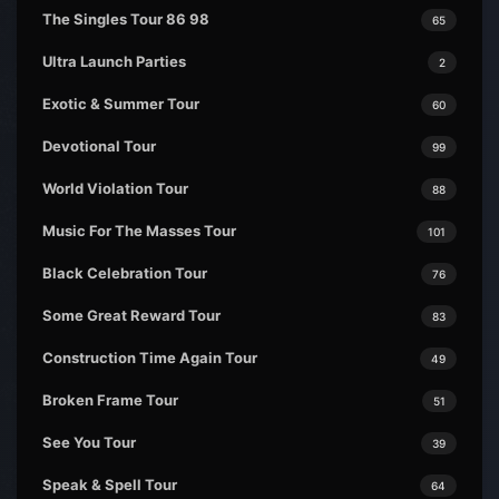
The Singles Tour 86 98
65
Ultra Launch Parties
2
Exotic & Summer Tour
60
Devotional Tour
99
World Violation Tour
88
Music For The Masses Tour
101
Black Celebration Tour
76
Some Great Reward Tour
83
Construction Time Again Tour
49
Broken Frame Tour
51
See You Tour
39
Speak & Spell Tour
64