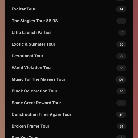
Exciter Tour
84
The Singles Tour 86 98
65
Ultra Launch Parties
2
Exotic & Summer Tour
60
Devotional Tour
99
World Violation Tour
88
Music For The Masses Tour
101
Black Celebration Tour
76
Some Great Reward Tour
83
Construction Time Again Tour
49
Broken Frame Tour
51
See You Tour