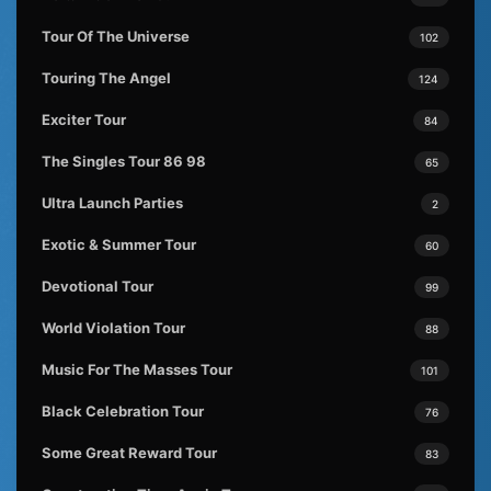
Tour Of The Universe
102
Touring The Angel
124
Exciter Tour
84
The Singles Tour 86 98
65
Ultra Launch Parties
2
Exotic & Summer Tour
60
Devotional Tour
99
World Violation Tour
88
Music For The Masses Tour
101
Black Celebration Tour
76
Some Great Reward Tour
83