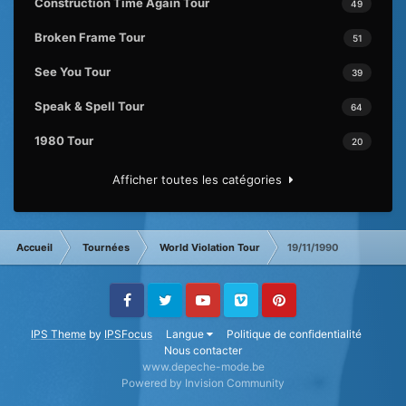
Construction Time Again Tour
49
Broken Frame Tour
51
See You Tour
39
Speak & Spell Tour
64
1980 Tour
20
Afficher toutes les catégories
Accueil
Tournées
World Violation Tour
19/11/1990
Facebook
Twitter
Youtube
Vimeo
Pinterest
IPS Theme
by
IPSFocus
Langue
Politique de confidentialité
Nous contacter
www.depeche-mode.be
Powered by Invision Community