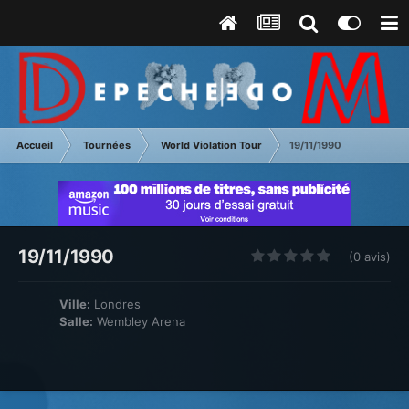
Accueil
Tournées
World Violation Tour
19/11/1990
19/11/1990
(0 avis)
Ville:
Londres
Salle:
Wembley Arena