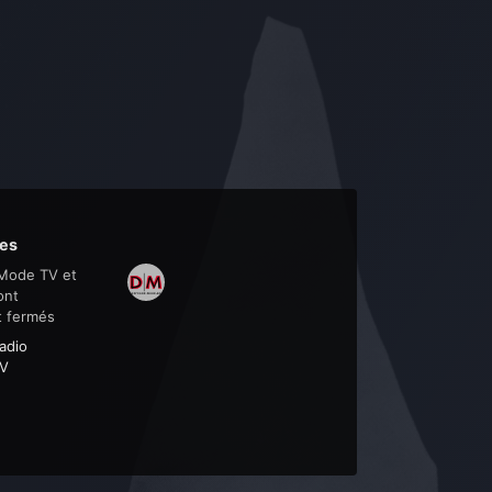
es
Mode TV et
ont
t fermés
adio
V