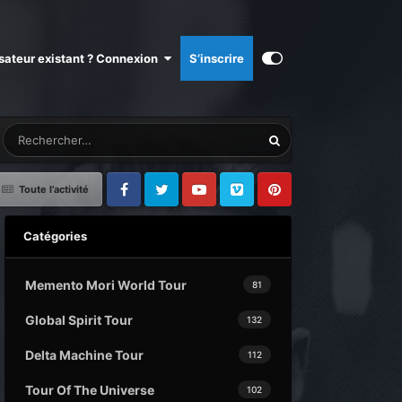
isateur existant ? Connexion
S’inscrire
Toute l’activité
Facebook
Twitter
Youtube
Vimeo
Pinterest
Catégories
Memento Mori World Tour
81
Global Spirit Tour
132
Delta Machine Tour
112
Tour Of The Universe
102