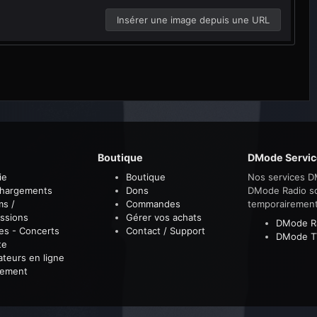
Insérer une image depuis une URL
Boutique
DMode Servic
ie
Boutique
Nos services D
chargements
Dons
DMode Radio s
ms /
Commandes
temporairemen
ssions
Gérer vos achats
DMode R
es - Concerts
Contact / Support
DMode T
te
sateurs en ligne
sement