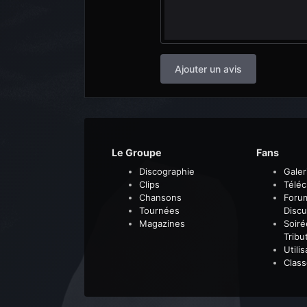
Ajouter un avis
Le Groupe
Fans
Discographie
Galer
Clips
Télé
Chansons
Foru
Tournées
Discu
Magazines
Soiré
Tribu
Utili
Clas