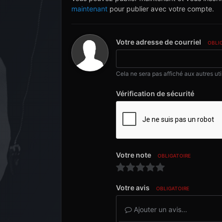
maintenant
pour publier avec votre compte.
Votre adresse de courriel
OBLI
Cela ne sera pas affiché aux autres uti
Vérification de sécurité
Votre note
OBLIGATOIRE
Votre avis
OBLIGATOIRE
Ajouter un avis…