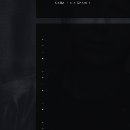
Salle:
Halle Rhenus
-
-
-
-
-
-
-
-
-
-
-
-
-
-
-
-