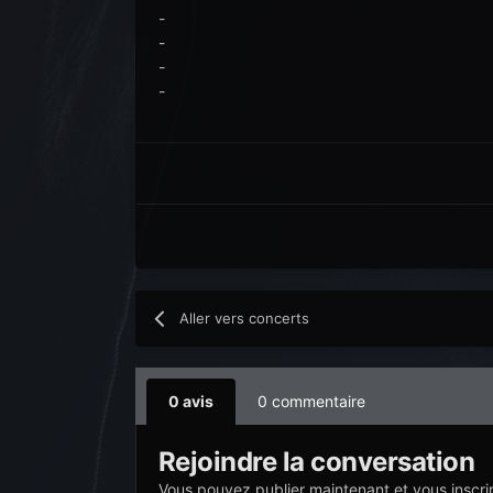
-
-
-
-
Aller vers concerts
0 avis
0 commentaire
Rejoindre la conversation
Vous pouvez publier maintenant et vous inscri