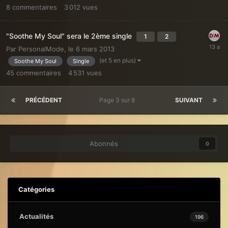
8
commentaires
3 012
vues
"Soothe My Soul" sera le 2ème single
1
2
Par
PersonalMode
,
le 6 mars 2013
(et 5 en plus)
Soothe My Soul
Single
45
commentaires
4 531
vues
PRÉCÉDENT
Page 3 sur 8
SUIVANT
Abonnés
0
Catégories
Actualités
196