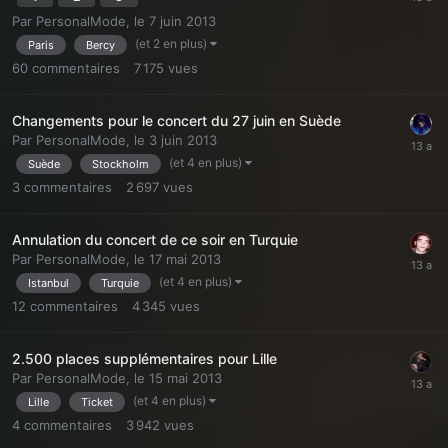
Par
PersonalMode
,
le 7 juin 2013
(et 2 en plus)
Paris
Bercy
60
commentaires
7 175
vues
Changements pour le concert du 27 juin en Suède
Par
PersonalMode
,
le 3 juin 2013
(et 4 en plus)
Suède
Stockholm
3
commentaires
2 697
vues
Annulation du concert de ce soir en Turquie
Par
PersonalMode
,
le 17 mai 2013
(et 4 en plus)
Istanbul
Turquie
12
commentaires
4 345
vues
2.500 places supplémentaires pour Lille
Par
PersonalMode
,
le 15 mai 2013
(et 4 en plus)
Lille
Ticket
4
commentaires
3 942
vues