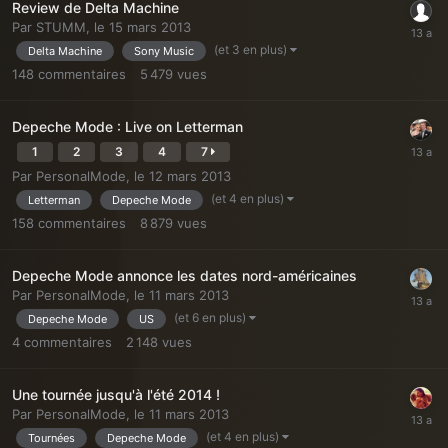
Review de Delta Machine
Par
STUMM
,
le 15 mars 2013
(et 3 en plus)
Delta Machine
Sony Music
148
commentaires
5 479
vues
Depeche Mode : Live on Letterman
1
2
3
4
7
Par
PersonalMode
,
le 12 mars 2013
(et 4 en plus)
Letterman
Depeche Mode
158
commentaires
8 879
vues
Depeche Mode annonce les dates nord-américaines
Par
PersonalMode
,
le 11 mars 2013
(et 6 en plus)
Depeche Mode
US
4
commentaires
2 148
vues
Une tournée jusqu'à l'été 2014 !
Par
PersonalMode
,
le 11 mars 2013
(et 4 en plus)
Tournées
Depeche Mode