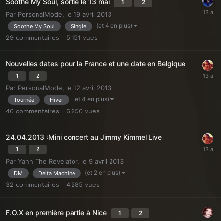
Soothe My Soul, sortie le 13 mai
1
2
Par
PersonalMode
,
le 19 avril 2013
(et 4 en plus)
Soothe My Soul
Single
29
commentaires
5 151
vues
Nouvelles dates pour la France et une date en Belgique
1
2
Par
PersonalMode
,
le 12 avril 2013
(et 4 en plus)
Tournée
Hiver
46
commentaires
6 956
vues
24.04.2013 :Mini concert au Jimmy Kimmel Live
1
2
Par
Yann The Revelator
,
le 9 avril 2013
(et 2 en plus)
DM
Delta Machine
32
commentaires
4 285
vues
F.O.X en première partie à Nice
1
2