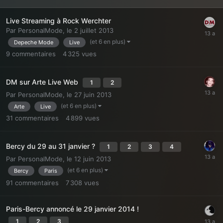
Live Streaming à Rock Werchter
Par
PersonalMode
,
le 2 juillet 2013
(et 6 en plus)
Depeche Mode
Live
9
commentaires
4 325
vues
DM sur Arte Live Web
1
2
Par
PersonalMode
,
le 27 juin 2013
(et 6 en plus)
Arte
Live
31
commentaires
4 899
vues
Bercy du 29 au 31 janvier ?
1
2
3
4
Par
PersonalMode
,
le 12 juin 2013
(et 6 en plus)
Bercy
Paris
91
commentaires
7 308
vues
Paris-Bercy annoncé le 29 janvier 2014 !
1
2
3