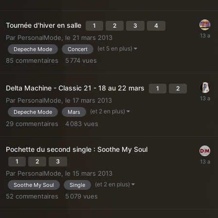
Tournée d'hiver en salle
1
2
3
4
Par
PersonalMode
,
le 21 mars 2013
(et 5 en plus)
Depeche Mode
Concert
85
commentaires
5 774
vues
Delta Machine - Classic 21 - 18 au 22 mars
1
2
Par
PersonalMode
,
le 17 mars 2013
(et 2 en plus)
Depeche Mode
Mars
29
commentaires
4 083
vues
Pochette du second single : Soothe My Soul
1
2
3
Par
PersonalMode
,
le 15 mars 2013
(et 2 en plus)
Soothe My Soul
Single
52
commentaires
5 079
vues