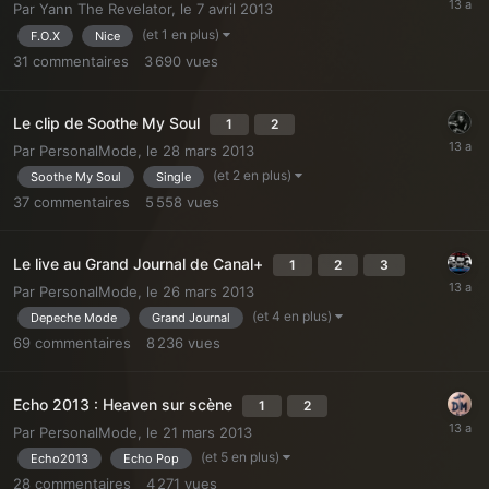
Par
Yann The Revelator
,
le 7 avril 2013
(et 1 en plus)
F.O.X
Nice
31
commentaires
3 690
vues
Le clip de Soothe My Soul
1
2
Par
PersonalMode
,
le 28 mars 2013
(et 2 en plus)
Soothe My Soul
Single
37
commentaires
5 558
vues
Le live au Grand Journal de Canal+
1
2
3
Par
PersonalMode
,
le 26 mars 2013
(et 4 en plus)
Depeche Mode
Grand Journal
69
commentaires
8 236
vues
Echo 2013 : Heaven sur scène
1
2
Par
PersonalMode
,
le 21 mars 2013
(et 5 en plus)
Echo2013
Echo Pop
28
commentaires
4 271
vues