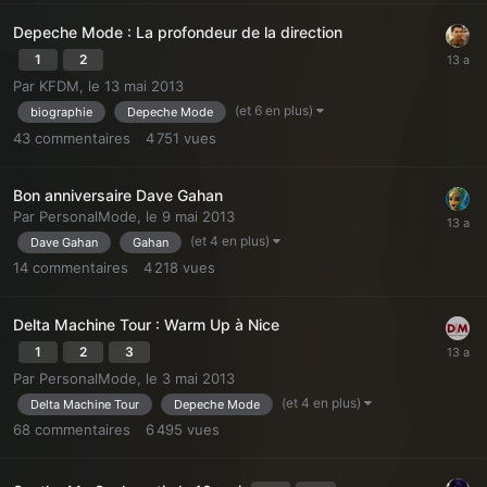
Depeche Mode : La profondeur de la direction
1
2
Par
KFDM
,
le 13 mai 2013
(et 6 en plus)
biographie
Depeche Mode
43
commentaires
4 751
vues
Bon anniversaire Dave Gahan
Par
PersonalMode
,
le 9 mai 2013
(et 4 en plus)
Dave Gahan
Gahan
14
commentaires
4 218
vues
Delta Machine Tour : Warm Up à Nice
1
2
3
Par
PersonalMode
,
le 3 mai 2013
(et 4 en plus)
Delta Machine Tour
Depeche Mode
68
commentaires
6 495
vues