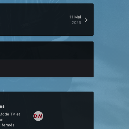
11 Mai
2026
es
Mode TV et
ont
t fermés