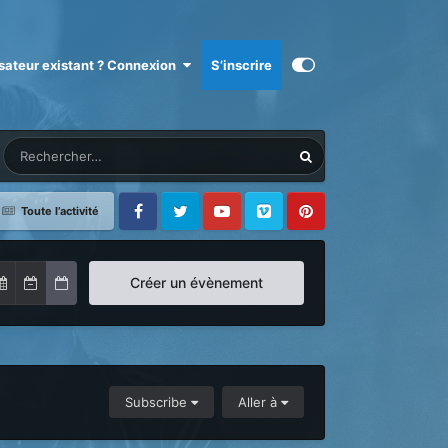
isateur existant ? Connexion
S’inscrire
Toute l’activité
Facebook
Twitter
Youtube
Vimeo
Pinterest
Créer un évènement
Subscribe
Aller à