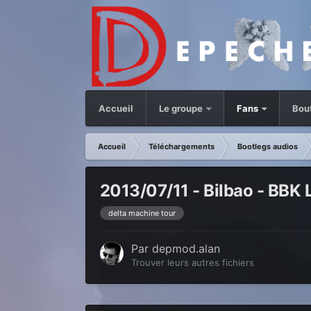
Accueil
Le groupe
Fans
Bou
Accueil
Téléchargements
Bootlegs audios
2013/07/11 - Bilbao - BBK 
delta machine tour
Par
depmod.alan
Trouver leurs autres fichiers