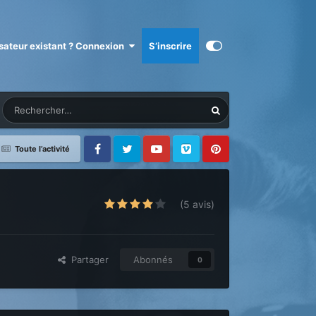
isateur existant ? Connexion
S’inscrire
Toute l’activité
Facebook
Twitter
Youtube
Vimeo
Pinterest
(5 avis)
Partager
Abonnés
0