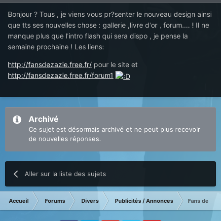
Bonjour ? Tous , je viens vous pr?senter le nouveau design ainsi
que tts ses nouvelles chose : gallerie ,livre d'or , forum.... ! Il ne
manque plus que l'intro flash qui sera dispo , je pense la
semaine prochaine ! Les liens:
http://fansdezazie.free.fr/
pour le site et
http://fansdezazie.free.fr/forum1
Archivé
Ce sujet est désormais archivé et ne peut plus recevoir
de nouvelles réponses.
Aller sur la liste des sujets
Accueil
Forums
Divers
Publicités / Annonces
Fans de Zaz