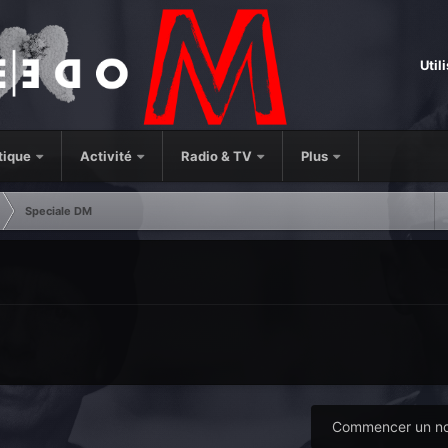
Util
tique
Activité
Radio & TV
Plus
Speciale DM
Commencer un no