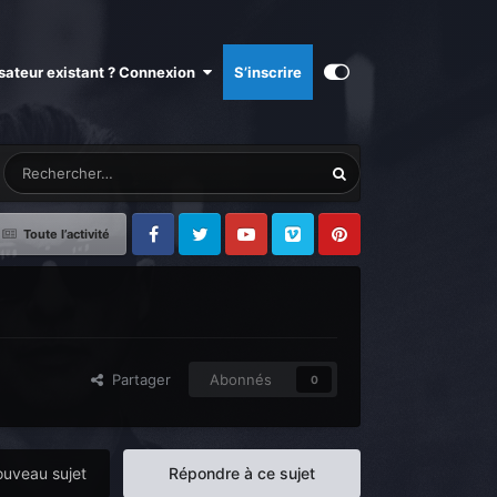
isateur existant ? Connexion
S’inscrire
Toute l’activité
Facebook
Twitter
Youtube
Vimeo
Pinterest
Partager
Abonnés
0
uveau sujet
Répondre à ce sujet