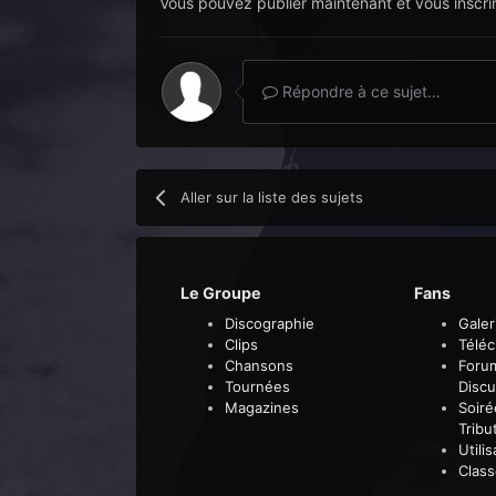
Vous pouvez publier maintenant et vous inscri
Répondre à ce sujet…
Aller sur la liste des sujets
Le Groupe
Fans
Discographie
Galer
Clips
Télé
Chansons
Foru
Tournées
Discu
Magazines
Soiré
Tribu
Utili
Clas