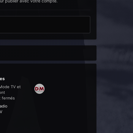
r publier avec votre compte.
es
Mode TV et
ont
t fermés
adio
V