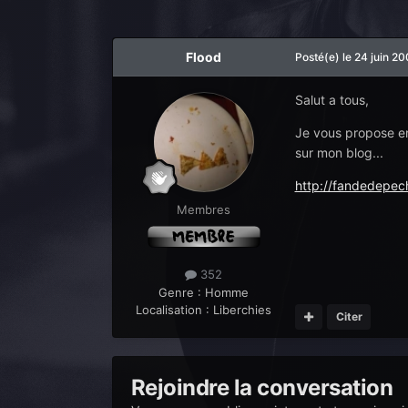
Flood
Posté(e)
le 24 juin 2
Salut a tous,
Je vous propose en
sur mon blog...
http://fandedepe
Membres
352
Genre :
Homme
Localisation :
Liberchies
Citer
Rejoindre la conversation