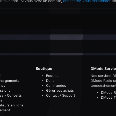
re plus tard. Si vous avez un compte,
connectez-vous maintenant
pou
Boutique
DMode Servic
ie
Boutique
Nos services D
chargements
Dons
DMode Radio s
ms /
Commandes
temporairemen
ssions
Gérer vos achats
DMode R
es - Concerts
Contact / Support
DMode T
te
sateurs en ligne
sement