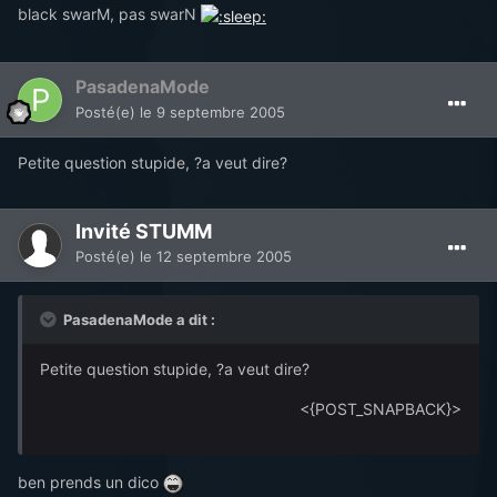
black swarM, pas swarN
PasadenaMode
Posté(e)
le 9 septembre 2005
Petite question stupide, ?a veut dire?
Invité STUMM
Posté(e)
le 12 septembre 2005
PasadenaMode a dit :
Petite question stupide, ?a veut dire?
<{POST_SNAPBACK}>
ben prends un dico