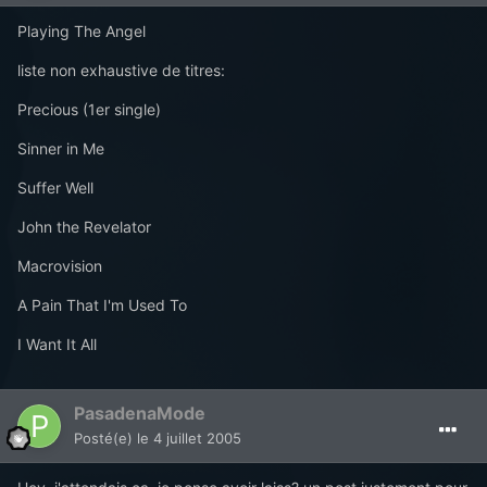
Playing The Angel
liste non exhaustive de titres:
Precious (1er single)
Sinner in Me
Suffer Well
John the Revelator
Macrovision
A Pain That I'm Used To
I Want It All
PasadenaMode
Posté(e)
le 4 juillet 2005