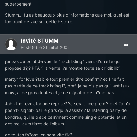
superbement.
Stumm... tu as beaucoup plus d'informations que moi, quel est
ton point de vue sur cette histoire.
Invité STUMM
Posté(e)
le 31 juillet 2005
j'ai pas de point de vue, le "tracklisting" vient d'un site qui
propose d?j? PTA ? la vente, ?a montre toute sa cr?dibilit?
martyr for love ?tait le tout premier titre confirm? et il ne fait
pas partie de ce tracklisting l?, bref, je ne dis pas qu'il est faux
mais j'ai de gros doutes et je ne m'y attarde m?me pas...
John the revelator une reprise? ?a serait une premi?re et ?a n'a
pas ?t? signal? par le gars qui a assist? ? la listening party de
Londres, qui le place carr?ment comme single potentiel et un
des meilleurs titres de l'album
de toutes fa?ons, on sera vite fix?...