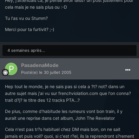
Hey, j'attendais ca, je pense avoir laiss? un post justement pour
cela mais je ne sais plus ou :-D
Tu l'as vu ou Stumm?
Merci pour ta furtivit? ;-)
4 semaines après...
PasadenaMode
Posté(e)
le 30 juillet 2005
Hep tout le monde, je ne sais pas si cela a ?t? not? dans un
autre sujet mais j'ai vu sur frenchviolation.com que l'on conna?
trait d?j? le titre des 12 tracks PTA...?
De plus, comme d'habitude les rumeurs vont bon train, il y
aurait une reprise dans cet album, John The Revelator
Cela n'est pas tr?s habituel chez DM mais bon, on ne sait
jamais et puis voil? quoi, si c'est r?el, ils la reprendront s?rement