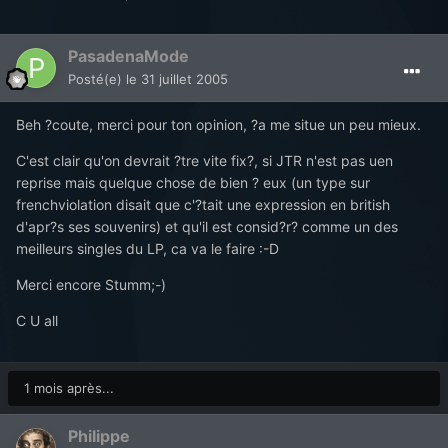
PasadenaMode
Posté(e)
le 31 juillet 2005
Beh ?coute, merci pour ton opinion, ?a me situe un peu mieux.
C'est clair qu'on devrait ?tre vite fix?, si JTR n'est pas uen
reprise mais quelque chose de bien ? eux (un type sur
frenchviolation disait que c'?tait une expression en british
d'apr?s ses souvenirs) et qu'il est consid?r? comme un des
meilleurs singles du LP, ca va le faire :-D
Merci encore Stumm;-)
C U all
1 mois après...
Philippe