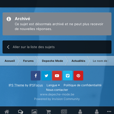
Archivé
Ce sujet est désormais archivé et ne peut plus recevoir
de nouvelles réponses.
Aller sur la liste des sujets
Accueil
Forums
Depeche Mode
Actualités
Le nom de l'al
Facebook
Twitter
Youtube
Vimeo
Pinterest
IPS Theme
by
IPSFocus
Langue
Politique de confidentialité
Nous contacter
www.depeche-mode.be
Powered by Invision Community