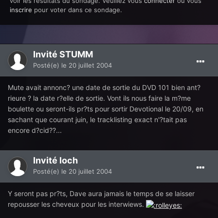
voir les résultats du sondage. Veuillez vous
connecter
ou vous
inscrire
pour voter dans ce sondage.
Invité STUMM
Posté(e)
le 20 juillet 2004
Mute avait annonc? une date de sortie du DVD 101 bien ant?
rieure ? la date r?elle de sortie. Vont ils nous faire la m?me
boulette ou seront-ils pr?ts pour sortir Devotional le 20/09, en
sachant que courant juin, le tracklisting exact n'?tait pas
encore d?cid??...
Invité loch
Posté(e)
le 20 juillet 2004
Y seront pas pr?ts, Dave aura jamais le temps de se laisser
repousser les cheveux pour les interwiews.