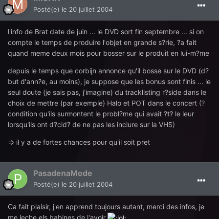
Posté(e)
le 20 juillet 2004
l'info de Brat date de juin ... le DVD sort fin septembre ... si on
compte le temps de produire l'objet en grande s?rie, ?a fait
quand meme deux mois pour bosser sur le produit en lui-m?me
depuis le temps que corbijn annonce qu'il bosse sur le DVD (d?
but d'ann?e, au moins), je suppose que les bonus sont finis ... le
seul doute (je sais pas, j'imagine) du tracklisting r?side dans le
choix de mettre (par exemple) Halo et POT dans le concert (?
condition qu'ils surmontent le probl?me qui avait ?t? le leur
lorsqu'ils ont d?cid? de ne pas les inclure sur la VHS)
=> il y a de fortes chances pour qu'il soit pret
PasadenaMode
Posté(e)
le 20 juillet 2004
Ca fait plaisir, j'en apprend toujours autant, merci des infos, je
me leche els babines de l'avoir