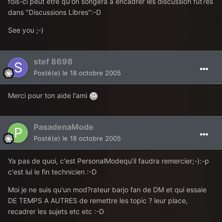
fois-ci peut etre qu'on songera a encadrer les discussion fut?es
dans "Discussions Libres":-D
See you ;-)
stef 8698
Posté(e)
le 18 octobre 2005
Merci pour ton aide l'ami
PasadenaMode
Posté(e)
le 18 octobre 2005
Ya pas de quoi, c'est PersonalModequ'il faudra remercier;-):-p
c'est lui le fin technicien :-D
Moi je ne suis qu'un mod?rateur barjo fan de DM et qui essaie
DE TEMPS A AUTRES de remettre les topic ? leur place,
recadrer les sujets etc etc :-D