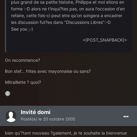
plus grand de sa petite histoire, Philippe et moi etions en
forme :-D alors ne t'inqui?tes pas, on aura l'occasion d'en
refaire, cette fois-ci peut etre qu'on songera a encadrer
les discussion fut?es dans "Discussions Libres":-D
See you ;-)
<{POST_SNAPBACK}>
On recommence?
Bon stef... frites avec mayonnaise ou sans?
Mitraillette ? quoi?
Invité domi
Posté(e)
le 20 octobre 2005
bien qu'?tant nouveau ?galement, je te souhaite la bienvenue