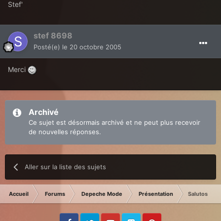
Stef'
stef 8698
Posté(e)
le 20 octobre 2005
Merci
Archivé
Ce sujet est désormais archivé et ne peut plus recevoir
de nouvelles réponses.
Aller sur la liste des sujets
Accueil
Forums
Depeche Mode
Présentation
Salutos