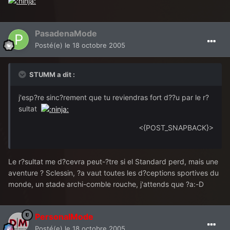
PasadenaMode
Posté(e)
le 18 octobre 2005
STUMM a dit :
j'esp?re sinc?rement que tu reviendras fort d??u par le r?
sultat
<{POST_SNAPBACK}>
Le r?sultat me d?cevra peut-?tre si el Standard perd, mais une
aventure ? Sclessin, ?a vaut toutes les d?ceptions sportives du
monde, un stade archi-comble rouche, j'attends que ?a:-D
PersonalMode
Posté(e)
le 18 octobre 2005