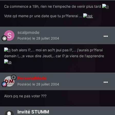
Ca commence a 19h, rien ne t'empeche de venir plus tard
Vote qd meme pr une date que tu pr?fererai ...
scalpmode
Posté(e)
le 28 juillet 2004
bah alors l?,... moi en ao?t jsui pas l?,... j'aurais pr?ferai
demain !,..;e veux dire Jeudi,.. car l? je viens de l'apprendre
PersonalMode
Posté(e)
le 28 juillet 2004
Alors pq ne pas voter ???
Invité STUMM