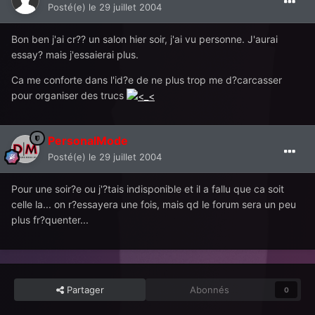
Posté(e)
le 29 juillet 2004
Bon ben j'ai cr?? un salon hier soir, j'ai vu personne. J'aurai
essay? mais j'essaierai plus.
Ca me conforte dans l'id?e de ne plus trop me d?carcasser
pour organiser des trucs
PersonalMode
Posté(e)
le 29 juillet 2004
Pour une soir?e ou j'?tais indisponible et il a fallu que ca soit
celle la... on r?essayera une fois, mais qd le forum sera un peu
plus fr?quenter...
Partager
Abonnés
0