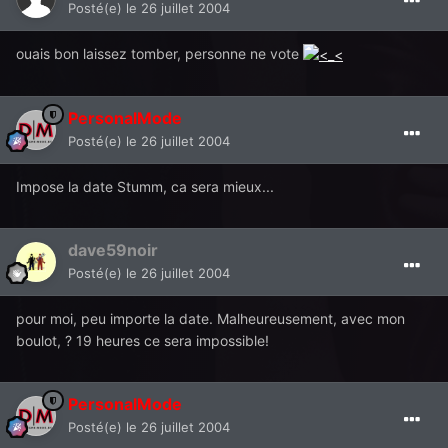
Posté(e)
le 26 juillet 2004
ouais bon laissez tomber, personne ne vote
PersonalMode
Posté(e)
le 26 juillet 2004
Impose la date Stumm, ca sera mieux...
dave59noir
Posté(e)
le 26 juillet 2004
pour moi, peu importe la date. Malheureusement, avec mon
boulot, ? 19 heures ce sera impossible!
PersonalMode
Posté(e)
le 26 juillet 2004