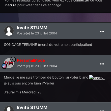
voir les résultats du sondage. Veuillez vous
connecter
ou vous
inscrire
pour voter dans ce sondage.
Invité STUMM
Posté(e)
le 23 juillet 2004
SONDAGE TERMINE (merci de votre non participation)
PersonalMode
Posté(e)
le 23 juillet 2004
Merde, je me suis tromper de bouton j'ai voter blanc
je suis pas encore bien r?veiller
J'aurai mis Mercredi 28
Invité STUMM