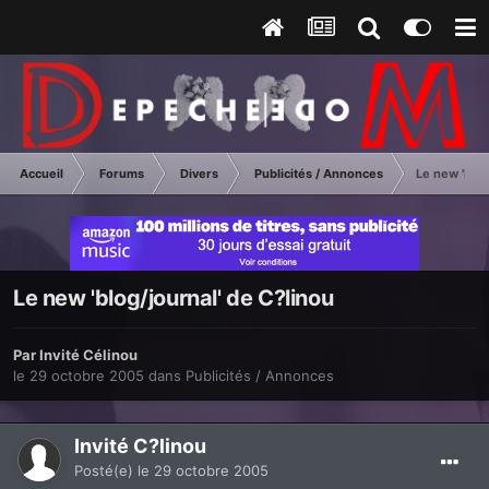
Accueil
Forums
Divers
Publicités / Annonces
Le new 'blog
Le new 'blog/journal' de C?linou
Par Invité Célinou
le 29 octobre 2005
dans
Publicités / Annonces
Invité C?linou
Posté(e)
le 29 octobre 2005