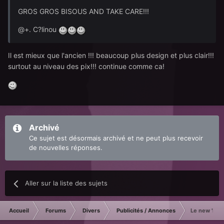
GROS GROS BISOUS AND TAKE CARE!!!
@+. C?linou
Il est mieux que l'ancien !!! beaucoup plus design et plus clair!!!
surtout au niveau des pix!!! continue comme ca!
Archivé
Ce sujet est désormais archivé et ne peut plus recevoir
de nouvelles réponses.
Aller sur la liste des sujets
Accueil
Forums
Divers
Publicités / Annonces
Le new 'blog