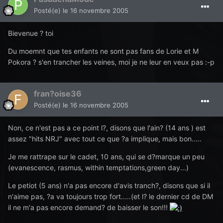
Posté(e)
le 16 novembre 2005
Bievenue ? toi
Du moemnt que tes enfants ne sont pas fans de Lorie et M
Pokora ? s'en trancher les veines, moi je ne leur en veux pas :-p
fran?oise36
Posté(e)
le 16 novembre 2005
Non, ce n'est pas a ce point l?, disons que l'ain? (14 ans ) est
assez "hits NRJ" avec tout ce que ?a implique, mais bon.....
Je me rattrape sur le cadet, 10 ans, qui se d?marque un peu
(evanescence, rasmus, within temptations,green day...)
Le petiot (5 ans) n'a pas encore d'avis tranch?, disons que si il
n'aime pas, ?a va toujours trop fort.....(et l? le dernier cd de DM
il ne m'a pas encore demand? de baisser le son!!!