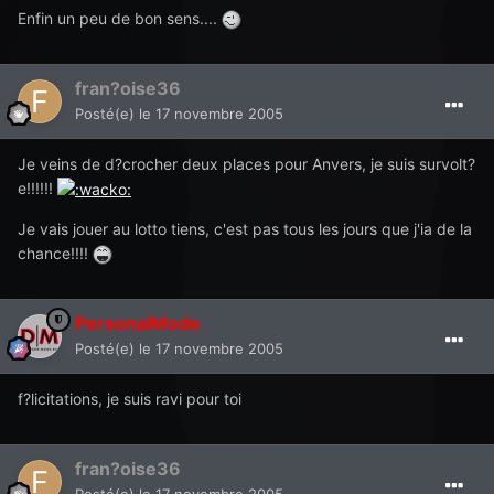
Enfin un peu de bon sens....
fran?oise36
Posté(e)
le 17 novembre 2005
Je veins de d?crocher deux places pour Anvers, je suis survolt?
e!!!!!!
Je vais jouer au lotto tiens, c'est pas tous les jours que j'ia de la
chance!!!!
PersonalMode
Posté(e)
le 17 novembre 2005
f?licitations, je suis ravi pour toi
fran?oise36