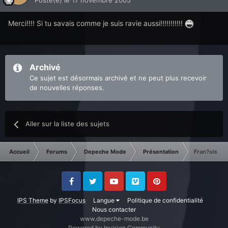
Posté(e)
le 17 novembre 2005
Merci!!!! Si tu savais comme je suis ravie aussi!!!!!!!!!!!
Archivé
Ce sujet est désormais archivé et ne peut plus recevoir
de nouvelles réponses.
Aller sur la liste des sujets
Accueil
Forums
Depeche Mode
Présentation
Fran?oise
Facebook
Twitter
Youtube
Vimeo
Pinterest
IPS Theme
by
IPSFocus
Langue
Politique de confidentialité
Nous contacter
www.depeche-mode.be
Powered by Invision Community