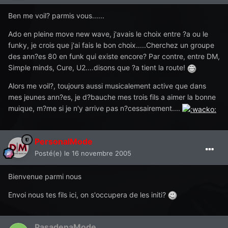
Ben me voil? parmis vous......
Ado en pleine move new wave, j'avais le choix entre ?a ou le
funky, je crois que j'ai fais le bon choix.....Cherchez un groupe
des ann?es 80 en funk qui existe encore? Par contre, entre DM,
Simple minds, Cure, U2....disons que ?a tient la route!
Alors me voil?, toujours aussi musicalement active que dans
mes jeunes ann?es, je d?bauche mes trois fils a aimer la bonne
muique, m?me si je n'y arrive pas n?cessairement....
PersonalMode
Posté(e)
le 16 novembre 2005
Bienvenue parmi nous
Envoi nous tes fils ici, on s'occupera de les initi?
PasadenaMode