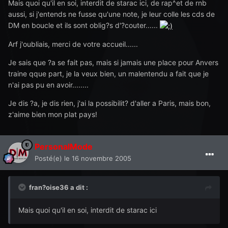
Mais quoi qu'il en soi, interdit de starac ici, de rap^et de rnb
aussi, si j'entends ne fusse qu'une note, je leur colle les cds de
DM en boucle et ils sont oblig?s d'?couter......
Arf j'oubliais, merci de votre accueil......
Je sais que ?a se fait pas, mais si jamais une place pour Anvers
traine qque part, je la veux bien, un malentendu a fait que je
n'ai pas pu en avoir........
Je dis ?a, je dis rien, j'ai la possibilit? d'aller a Paris, mais bon,
z'aime bien mon plat pays!
PersonalMode
Posté(e)
le 16 novembre 2005
fran?oise36 a dit :
Mais quoi qu'il en soi, interdit de starac ici