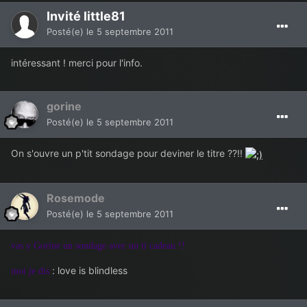
Invité little81
Posté(e)
le 5 septembre 2011
intéressant ! merci pour l'info.
gorine
Posté(e)
le 5 septembre 2011
On s'ouvre un p'tit sondage pour deviner le titre ??!!
Rosemode
Posté(e)
le 5 septembre 2011
vas y Gorine un sondage avec un ti cadeau !!
: love is blindless
moi je dis