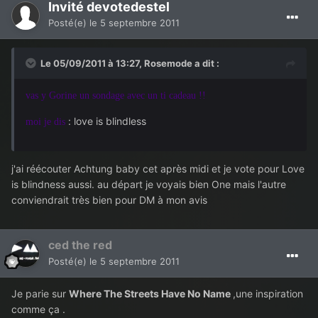
Invité devotedestel
Posté(e)
le 5 septembre 2011
Le 05/09/2011 à 13:27, Rosemode a dit :
vas y Gorine un sondage avec un ti cadeau !!
: love is blindless
moi je dis
j'ai réécouter Achtung baby cet après midi et je vote pour Love
is blindness aussi. au départ je voyais bien One mais l'autre
conviendrait très bien pour DM à mon avis
ced the red
Posté(e)
le 5 septembre 2011
Je parie sur
Where The Streets Have No Name
,une inspiration
comme ça .