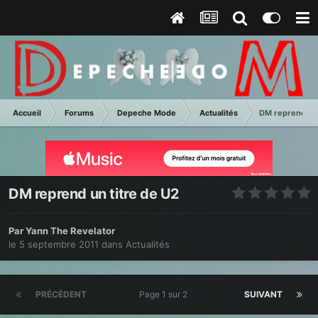
Accueil
Forums
Depeche Mode
Actualités
DM reprend un 
DM reprend un titre de U2
Par
Yann The Revelator
le 5 septembre 2011
dans
Actualités
PRÉCÉDENT
Page 1 sur 2
SUIVANT