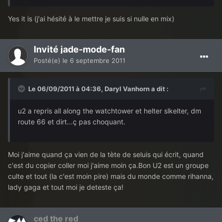
Yes it is (j'ai hésité à le mettre je suis si nulle en mix)
Invité jade-mode-fan
Posté(e)
le 6 septembre 2011
Le 06/09/2011 à 04:36, Daryl Vanhorn a dit :
u2 a repris all along the watchtower et helter slkelter, dm
route 66 et dirt...ç pas choquant.
Moi j'aime quand ça vien de la tète de seluis qui écrit, quand
c'est du copier coller moi j'aime moin ça.Bon U2 est un groupe
culte et tout (la c'est moin pire) mais du monde comme rihanna,
lady gaga et tout moi je deteste ça!
ced the red