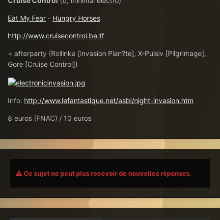
Cruise Control
(b, minimal electro)
Eat My Fear
-
Hungry Horses
http://www.cruisecontrol.be.tf
+ afterparty (Rollinka [invasion Plan?te], X-Pulsiv [Pilgrimage],
Gore [Cruise Control])
Info:
http://www.lefantastique.net/asbl/night-invasion.htm
8 euros (FNAC) / 10 euros
Ce sujet ne peut plus recevoir de nouvelles réponses.