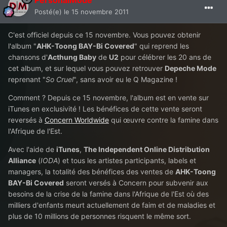
PersonalMode
Posté(e)
le 15 novembre 2011
C'est officiel depuis ce 15 novembre. Vous pouvez obtenir
l'album "
AHK-Toong BAY-Bi Covered
" qui reprend les
chansons d'
Acthung Baby
de
U2
pour célébrer les 20 ans de
cet album, et sur lequel vous pouvez retrouver
Depeche Mode
reprenant "
So Cruel
", sans avoir eu le Q Magazine !
Comment ? Depuis ce 15 novembre, l'album est en vente sur
iTunes en exclusivité ! Les bénéfices de cette vente seront
reversés à
Concern Worldwide
qui œuvre contre la famine dans
l'Afrique de l'Est.
Avec l'aide de
iTunes
,
The Independent Online Distribution
Alliance
(
IODA
) et tous les artistes participants, labels et
managers, la totalité des bénéfices des ventes de
AHK-Toong
BAY-Bi Covered
seront versés à Concern pour subvenir aux
besoins de la crise de la famine dans l'Afrique de l'Est où des
milliers d'enfants meurt actuellement de faim et de maladies et
plus de 10 millions de personnes risquent le même sort.