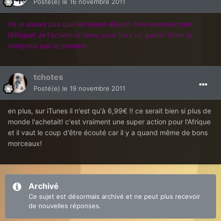
Posté(e)
le 16 novembre 2011
Ha je savais pas que les bénef allaient être reversés pour
l'Afrique! Je l'achèterai alors, pour faire un geste! Sinon je
comptais pas le prendre..
tchotes
Posté(e)
le 19 novembre 2011
en plus, sur iTunes il n'est qu'à 6,99€ !! ce serait bien si plus de
monde l'achetait! c'est vraiment une super action pour l'Afrique
et il vaut le coup d'être écouté car il y a quand même de bons
morceaux!
Archivé
Ce sujet est désormais archivé et ne peut plus recevoir
de nouvelles réponses.