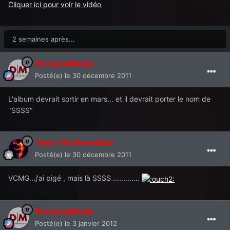
Cliquer ici pour voir le vidéo
2 semaines après...
PersonalMode
Posté(e)
le 30 décembre 2011
L'album devrait sortir en mars... et il devrait porter le nom de
"SSSS"
Yann The Revelator
Posté(e)
le 30 décembre 2011
VCMG...j'ai pigé , mais là SSSS .............
PersonalMode
Posté(e)
le 3 janvier 2012