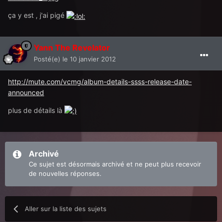
ça y est , j'ai pigé
Yann The Revelator
Posté(e)
le 10 janvier 2012
http://mute.com/vcmg/album-details-ssss-release-date-
announced
plus de détails là
Archivé
Ce sujet est désormais archivé et ne peut plus recevoir
de nouvelles réponses.
Aller sur la liste des sujets