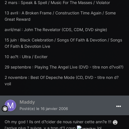
2 mars : Speak & Spell / Music For The Masses / Violator
13 avril : A Broken Frame / Construction Time Again / Some
Great Reward
avril/mai : John The Revelator (CDS, CDM, DVD single)
15 juin : Black Celebration / Songs Of Faith & Devotion / Songs
Of Faith & Devotion Live
10 ao?t : Ultra / Exciter
29 septembre : Playing The Angel Live (DVD - titre non d?voil?)
2 novembre : Best Of Depeche Mode (CD, DVD - titre non d?
voil
Maddy
Posté(e)
le 16 janvier 2006
Oh my god ! Ils ont d?cider de nous ruiner cette ann?e !!!
j'arrive plus ? suivre, y a trop d'1 coup
lol