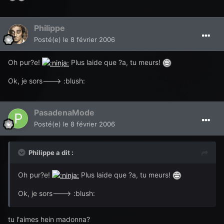
Philippe
Posté(e)
le 8 février 2006
Oh pur?e!
Plus laide que ?a, tu meurs!
Ok, je sors---> :blush:
PasadenaMode
Posté(e)
le 8 février 2006
Philippe a dit :
Oh pur?e!
Plus laide que ?a, tu meurs!
Ok, je sors---> :blush:
tu l'aimes hein madonna?