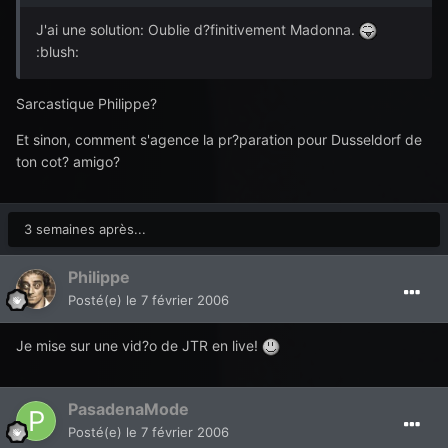
J'ai une solution: Oublie d?finitivement Madonna.
:blush:
Sarcastique Philippe?
Et sinon, comment s'agence la pr?paration pour Dusseldorf de
ton cot? amigo?
3 semaines après...
Philippe
Posté(e)
le 7 février 2006
Je mise sur une vid?o de JTR en live!
PasadenaMode
Posté(e)
le 7 février 2006