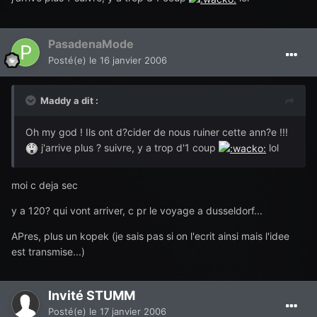
PasadenaMode
Posté(e)
le 16 janvier 2006
Maddy a dit :
Oh my god ! Ils ont d?cider de nous ruiner cette ann?e !!!
j'arrive plus ? suivre, y a trop d'1 coup
lol
moi c deja sec
y a 120? qui vont arriver, c pr le voyage a dusseldorf...
APres, plus un kopek (je sais pas si on l'ecrit ainsi mais l'idee
est transmise...)
Invité STUMM
Posté(e)
le 17 janvier 2006