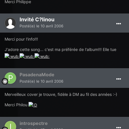
Merci Philippe
Invité C?linou
Posté(e)
le 10 avril 2006
Merci pour l'info!!!
J'adore cette song... c'est ma préférée de l'album!!! Elle tue
PasadenaMode
Posté(e)
le 10 avril 2006
Merveilleux cover je trouve, fidèle à DM au fil des années :-)
Merci Philou
introspectre