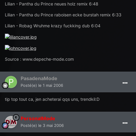
Lilian - Pantha du Prince neues holz remix 6:48
Lilian - Pantha du Prince raboisen ecke burstah remix 6:33
Lilian - Robag Wruhme krazy fuckking dub 6:04
Source : www.depeche-mode.com
PasadenaMode
Posté(e)
le 1 mai 2006
tip top tout ca, jen acheterai qqs uns, trendkil:D
PersonalMode
Posté(e)
le 3 mai 2006