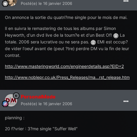
Posté(e)
le 16 janvier 2006
On annonce la sortie du quatri?me single pour le mois de mai.
Il en suivra le remastering de tous les albums par Simon
Heyworth, d'un dvd live de la tourn?e et d'un Best Of!
La
totale. 2006 sera lucrative ou ne sera pas.
EMI est occup?
de vider l'oeuf avant de (peut ?tre) perdre DM vu la fin de leur
contrat.
http://www.masteringworld.com/engineerdetails.asp?EID=2
http://www.noblepr.co.uk/Press_Releases/ma...rst_release.htm
PersonalMode
Posté(e)
le 16 janvier 2006
planning :
20 f?vrier : 3?me single "Suffer Well"