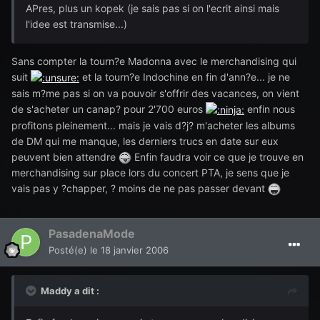
APres, plus un kopek (je sais pas si on l'ecrit ainsi mais
l'idee est transmise...)
Sans compter la tourn?e Madonna avec le merchandising qui
suit
et la tourn?e Indochine en fin d'ann?e... je ne
sais m?me pas si on va pouvoir s'offrir des vacances, on vient
de s'acheter un canap? pour 2'700 euros
enfin nous
profitons pleinement... mais je vais d?j? m'acheter les albums
de DM qui me manque, les derniers trucs en date sur eux
peuvent bien attendre
Enfin faudra voir ce que je trouve en
merchandising sur place lors du concert PTA, je sens que je
vais pas y ?chapper, ? moins de ne pas passer devant
PasadenaMode
Posté(e)
le 18 janvier 2006
Maddy a dit :