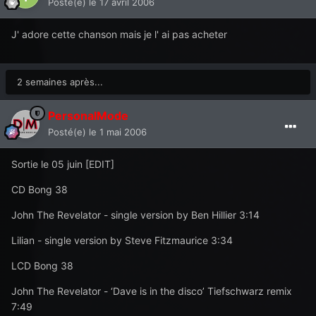
Posté(e)
le 17 avril 2006
J' adore cette chanson mais je l' ai pas acheter
2 semaines après...
PersonalMode
Posté(e)
le 1 mai 2006
Sortie le 05 juin [EDIT]
CD Bong 38
John The Revelator - single version by Ben Hillier 3:14
Lilian - single version by Steve Fitzmaurice 3:34
LCD Bong 38
John The Revelator - ‘Dave is in the disco’ Tiefschwarz remix
7:49