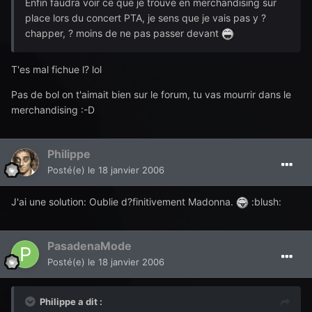
Enfin faudra voir ce que je trouve en merchandising sur
place lors du concert PTA, je sens que je vais pas y ?
chapper, ? moins de ne pas passer devant
T'es mal fichue l? lol
Pas de bol on t'aimait bien sur le forum, tu vas mourrir dans le
merchandising :-D
Philippe
Posté(e)
le 18 janvier 2006
J'ai une solution: Oublie d?finitivement Madonna.
:blush:
PasadenaMode
Posté(e)
le 18 janvier 2006
Philippe a dit :