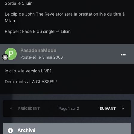
Sortie le 5 juin
Le clip de John The Revelator sera la prestation live du titre à
Milan
Rappel : Face B du single => Lilian
PasadenaMode
Posté(e)
le 3 mai 2006
le clip = la version LiVE?
Deux mots : LA CLASSE!!!!
PRÉCÉDENT
Page 1 sur 2
SUIVANT
Archivé