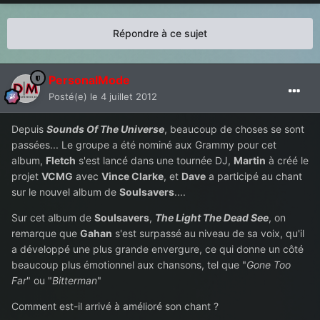
Répondre à ce sujet
PersonalMode
Posté(e)
le 4 juillet 2012
Depuis
Sounds Of The Universe
, beaucoup de choses se sont
passées... Le groupe a été nominé aux Grammy pour cet
album,
Fletch
s'est lancé dans une tournée DJ,
Martin
à créé le
projet
VCMG
avec
Vince Clarke
, et
Dave
a participé au chant
sur le nouvel album de
Soulsavers
....
Sur cet album de
Soulsavers
,
The Light The Dead See
, on
remarque que
Gahan
s'est surpassé au niveau de sa voix, qu'il
a développé une plus grande envergure, ce qui donne un côté
beaucoup plus émotionnel aux chansons, tel que "
Gone Too
Far
" ou "
Bitterman
"
Comment est-il arrivé à amélioré son chant ?