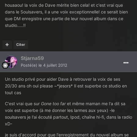
houaaou! la voix de Dave mérite bien cela! et c'est vrai que
dans le Soulsavers, il a une voix exceptionnelle! ce serait bien
que DM enregistre une partie de leur nouvel album dans ce
studio.....!!
Citer
Stjarna59
Posté(e)
le 4 juillet 2012
Un studio privé pour aider Dave à retrouver la voix de ses
20/30 ans oh oui please ~*jesors* Il est superbe ce studio en
tout cas
C'est vrai que sur
Gone too far
et même maman me l'a dit sa
voix est superbe (à me donner les larmes aux yeux) -le
soulsavers je l'ai écouté partout, Ipod, chaîne hi-fi, dans la radio
xD-
je suis d'accord pour que l'enregistrement du nouvel album se