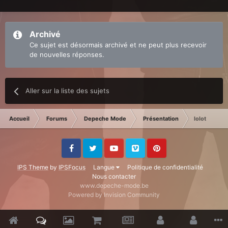
Archivé
Ce sujet est désormais archivé et ne peut plus recevoir
de nouvelles réponses.
Aller sur la liste des sujets
Accueil
Forums
Depeche Mode
Présentation
lolot
Facebook
Twitter
Youtube
Vimeo
Pinterest
IPS Theme
by
IPSFocus
Langue
Politique de confidentialité
Nous contacter
www.depeche-mode.be
Powered by Invision Community