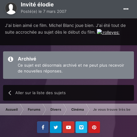
Invité élodie
Posté(e)
le 7 mars 2007
J'ai bien aimé ce film. Michel Blanc joue bien. J'ai été tout de
suite accrochée au sujet dès le début du film.
Archivé
Ce sujet est désormais archivé et ne peut plus recevoir
de nouvelles réponses.
Aller sur la liste des sujets
Accueil
Forums
Divers
Cinéma
Je vous trouve très beau
Facebook
Twitter
Youtube
Vimeo
Pinterest