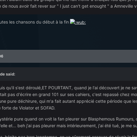
de nous avoir fait rever sur " I just can't get enought " a Amneville 
toutes les chansons du début à la fin
06
e said:
s qu'il s'est déroulé,ET POURTANT, quand je l'ai découvert je ne sava
tait pas d'écrire en grand 101 sur ses cahiers, c'est repassé chez moi, 
une pure déchirure, qui m'a fait autant apprécié cette période que l
 forte de Violator et SOFAD.
térie pure quand on voit la fan pleurer sur Blasphemous Rumours, c'e
u'elle et... beh j'ai pas pleurer mais intérieurement, j'ai été tué, je 
s, hésite pas trop longtemps, on va sûrement essayer de réunir le for