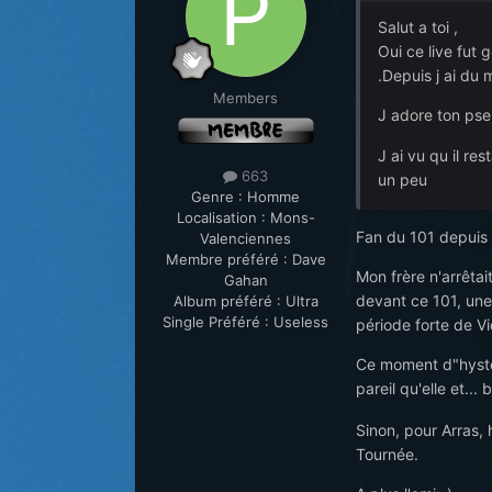
Salut a toi ,
Oui ce live fut 
.Depuis j ai du 
Members
J adore ton pseu
J ai vu qu il re
663
un peu
Genre :
Homme
Localisation :
Mons-
Fan du 101 depuis q
Valenciennes
Membre préféré :
Dave
Mon frère n'arrêtai
Gahan
devant ce 101, une
Album préféré :
Ultra
Single Préféré :
Useless
période forte de Vi
Ce moment d"hystéri
pareil qu'elle et..
Sinon, pour Arras, 
Tournée.