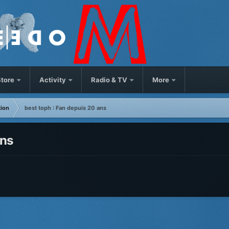
tore
Activity
Radio & TV
More
tion
best toph : Fan depuis 20 ans
ans