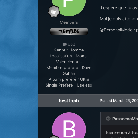
J'espere que tu as
Moi je dois attendre
Members
@PersonalMode : pou
663
Genre :
Homme
Localisation :
Mons-
Valenciennes
Membre préféré :
Dave
Gahan
Album préféré :
Ultra
Single Préféré :
Useless
best toph
Posted
March 26, 20
PasadenaMod
Bienvenue à toi.