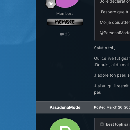
Jolie déclaratio
J'espere que tu
Members
Moi je dois atten
@PersonalMode :
23
Salut a toi ,
Oui ce live fut gea
.Depuis j ai du mal
J adore ton pseu se
J ai vu qu il restai
peu
PasadenaMode
Posted
March 26, 20
best toph sai