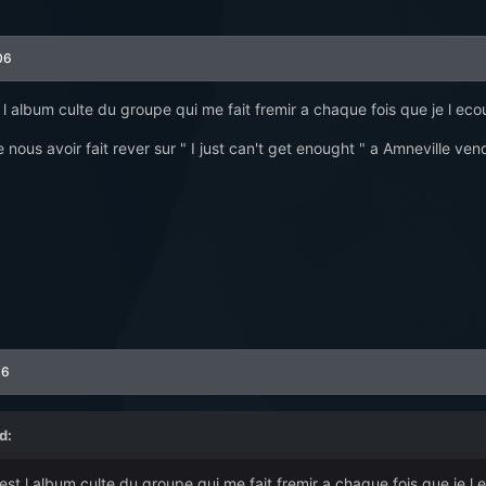
06
 l album culte du groupe qui me fait fremir a chaque fois que je l ecou
nous avoir fait rever sur " I just can't get enought " a Amneville ven
06
d:
est l album culte du groupe qui me fait fremir a chaque fois que je l e