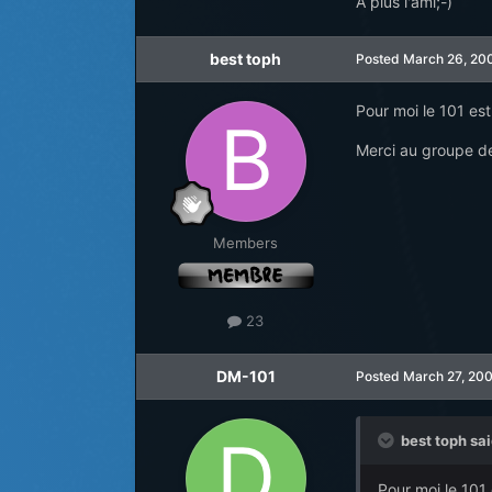
A plus l'ami;-)
best toph
Posted
March 26, 20
Pour moi le 101 est
Merci au groupe de 
Members
23
DM-101
Posted
March 27, 20
best toph sai
Pour moi le 101 