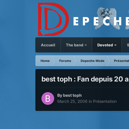
Accueil
The band
Devoted
S
Home
Forums
Depeche Mode
Présenta
best toph : Fan depuis 20 
By
best toph
March 25, 2006
in
Présentation