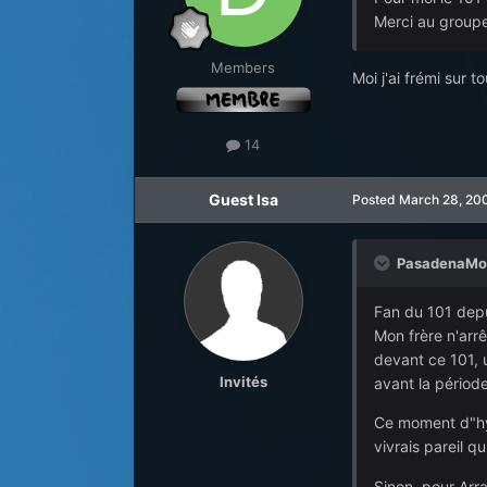
Merci au groupe 
Members
Moi j'ai frémi sur 
14
Guest Isa
Posted
March 28, 20
PasadenaMod
Fan du 101 depui
Mon frère n'arrê
devant ce 101, 
Invités
avant la période
Ce moment d"hys
vivrais pareil q
Sinon, pour Arra