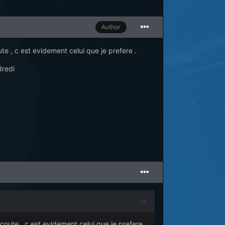
Author
te , c est evidement celui que je prefere .
dredi
coute , c est evidement celui que je prefere .