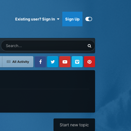
Existing user? Sign In
Sign Up
All Activity
Facebook
Twitter
Youtube
Vimeo
Pinterest
Start new topic