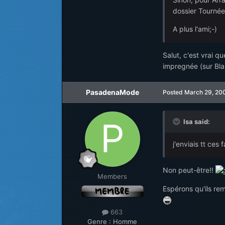
dossier Tournée
A plus l'ami;-)
Salut, c'est vrai q
impregnée (sur Blas
PasadenaMode
Posted
March 29, 20
Isa said:
j'enviais tt ces 
Non peut-être!!
Members
Espérons qu'ils rem
663
Genre :
Homme