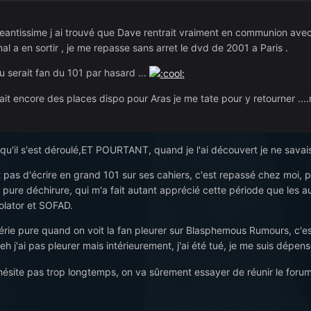
geantissime j ai trouvé que Dave rentrait vraiment en communion avec 
mal a en sortir , je me repasse sans arret le dvd de 2001 a Paris .
 serait fan du 101 par hasard ...
stait encore des places dispo pour Aras je me tate pour y retourner ....
u'il s'est déroulé,ET POURTANT, quand je l'ai découvert je ne savais 
t pas d'écrire en grand 101 sur ses cahiers, c'est repassé chez moi, pui
 pure déchirure, qui m'a fait autant apprécié cette période que les 
olator et SOFAD.
e pure quand on voit la fan pleurer sur Blasphemous Rumours, c'est t
. beh j'ai pas pleurer mais intérieurement, j'ai été tué, je me suis dép
hésite pas trop longtemps, on va sûrement essayer de réunir le forum 