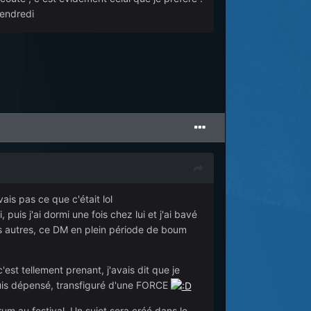
vendredi
is pas ce que c'était lol
puis j'ai dormi une fois chez lui et j'ai bavé
es autres, ce DM en plein période de boum
st tellement prenant, j'avais dit que je
me suis dépensé, transfiguré d'une FORCE
um au festival. Un sujet sera créé dans le