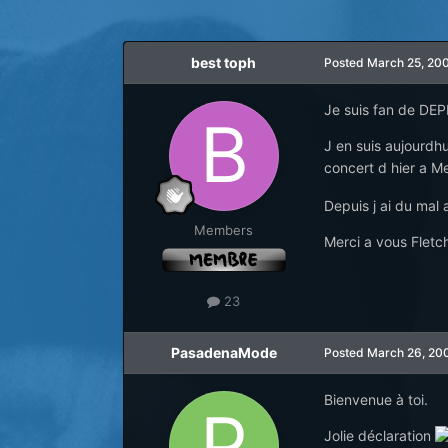
best toph
Posted
March 25, 20
Je suis fan de DEP
J en suis aujourdhu
concert d hier a M
Depuis j ai du mal a
Members
Merci a vous Fletch
23
PasadenaMode
Posted
March 26, 20
Bienvenue à toi.
Jolie déclaration