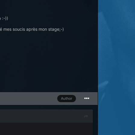
 :-))
glé mes soucis après mon stage;-)
Author