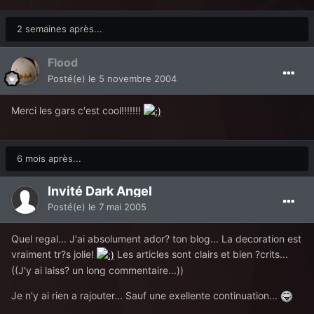
2 semaines après...
Flood
Posté(e)
le 5 novembre 2004
Merci les gars c'est cool!!!!!!!
6 mois après...
Invité Dark Angel
Posté(e)
le 7 mai 2005
Quel regal... J'ai absolument ador? ton blog... La decoration est
vraiment tr?s jolie!
Les articles sont clairs et bien ?crits...
((J'y ai laiss? un long commentaire...))
Je n'y ai rien a rajouter... Sauf une exellente continuation...