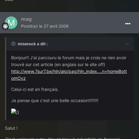
mag
Posté(e)
le 27 avril 2006
missrock a dit :
Bonjour!! J'ai parcouru le forum mais je crois ne rien avoir
trouvé sur cet article (en anglais sur le site off)
http://www.7sur7.be/hln/alg/pag/hln_index....n=homeBott
omOvz
Celui-ci est en français.
Je pense que c'est une belle occasion!!!!!!!!
Salut !