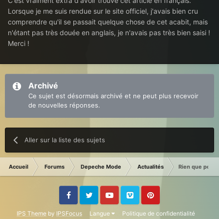
C'est vraiment extra d'avoir trouvé cet article en français.
Lorsque je me suis rendue sur le site officiel, j'avais bien cru
comprendre qu'il se passait quelque chose de cet acabit, mais
n'étant pas très douée en anglais, je n'avais pas très bien saisi !
Merci !
Archivé
Ce sujet est désormais archivé et ne peut plus recevoir
de nouvelles réponses.
Aller sur la liste des sujets
Accueil
Forums
Depeche Mode
Actualités
Rien que pour l
Facebook
Twitter
Youtube
Vimeo
Pinterest
IPS Theme
by
IPSFocus
Langue
Politique de confidentialité