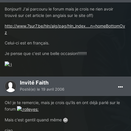
Bonjour!! J'ai parcouru le forum mais je crois ne rien avoir
trouvé sur cet article (en anglais sur le site off)
http://www.7sur7.be/hln/alg/pag/hln_index....n=homeBottomOv
z
Celui-ci est en français.
Je pense que c'est une belle occasion!!!!!!!!
Invité Faith
Posté(e)
le 19 avril 2006
Ok! je te remercie, mais je crois qu'ils en ont déjà parlé sur le
forum
Mais c'est gentil quand même
ciao