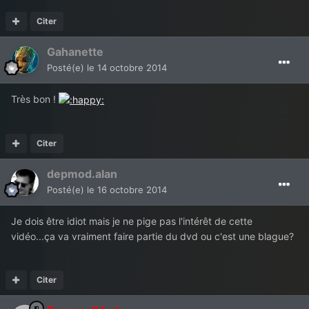
Citer
Gahanette
Posté(e)
le 14 octobre 2014
Très bon !
Citer
depmod.alan
Posté(e)
le 16 octobre 2014
Je dois être idiot mais je ne pige pas l'intérêt de cette
vidéo...ça va vraiment faire partie du dvd ou c'est une blague?
Citer