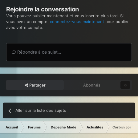
Rejoindre la conversation
Vous pouvez publier maintenant et vous inscrire plus tard. Si
vous avez un compte,
connectez-vous maintenant
pour publier
avec votre compte.
Répondre à ce sujet…
Partager
Abonnés
0
Aller sur la liste des sujets
Accueil
Forums
Depeche Mode
Actualités
Corbijn confirm