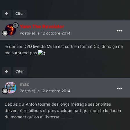
Citer
Yann The Revelator
Posté(e)
le 12 octobre 2014
le dernier DVD live de Muse est sorti en format CD, donc ça ne
me surprend pas
Citer
mac
Posté(e)
le 12 octobre 2014
Depuis qu' Anton tourne des longs métrage ses priorités
doivent être ailleurs et puis quelque part qu' importe le flacon
du moment qu' on ai l'ivresse ...........