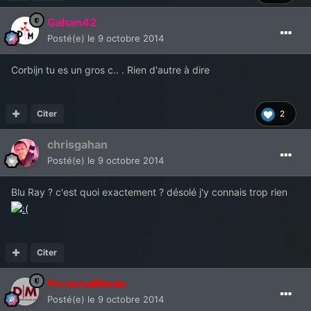
Gahan42
Posté(e)
le 9 octobre 2014
Corbijn tu es un gros c.. . Rien d'autre à dire
Citer
2
chrisgahan
Posté(e)
le 9 octobre 2014
Blu Ray ? c'est quoi exactement ? désolé j'y connais trop rien
Citer
PersonalMode
Posté(e)
le 9 octobre 2014