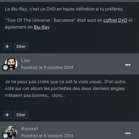
Le Blu-Ray, c'est un DVD en haute définition si tu préfères.
"Tour Of The Universe : Barcelona" était sorti en
coffret DVD
et
également en
Blu-Ray
Citer
Luc
Posté(e)
le 9 octobre 2014
Je ne peux pas croire que ce soit le vrais visuel.. D'un autre
coté sur cet album les pochettes des deux derniers singles
n'étaient pas bonnes... donc..
Citer
Rouxel
Posté(e)
le 9 octobre 2014