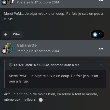
Posté(e)
le 17 octobre 2014
Merci PeM... Je pige mieux d'un coup. Parfois je suis un peu à
la rue.
Citer
1
Gahanette
Posté(e)
le 17 octobre 2014
Le 17/10/2014 à 08:32, depmod.alan a dit :
Merci PeM... Je pige mieux d'un coup. Parfois je suis un
peu à la rue.
Arff, un p'tit coup de moins bien, ça arrive à tout le monde,
même aux meilleurs !