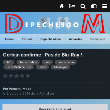
Accueil
Forums
Depeche Mode
Actualités
Corbijn confirm
Corbijn confirme : Pas de Blu-Ray !
DVD
Anton Corbijn
Live
Live in Berlin
Delta Machine Tour
Berlin
Allemagne
Par
PersonalMode
le 9 octobre 2014
dans
Actualités
Répondre à ce sujet