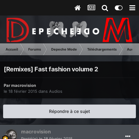
Accueil
Forums
Depeche Mode
Téléchargements
Audios
[Remixes] Fast fashion volume 2
Par
macrovision
le 18 février 2015
dans
Audios
Répondre à ce sujet
macrovision
Posté(e)
le 18 février 2015