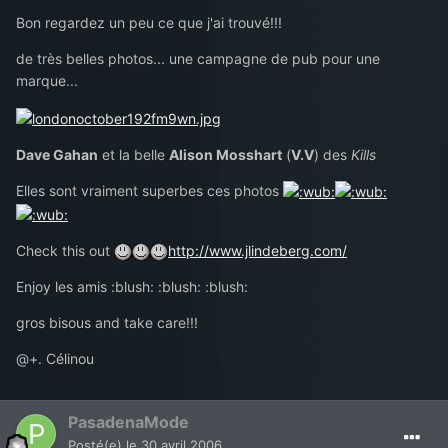
Bon regardez un peu ce que j'ai trouvé!!!
de très belles photos... une campagne de pub pour une
marque...
Dave Gahan
et la belle
Alison Mosshart
(
V.V
) des
Kills
Elles sont vraiment superbes ces photos
Check this out
http://www.jlindeberg.com/
Enjoy les amis :blush: :blush: :blush:
gros bisous and take care!!!
@+. Célinou
PasadenaMode
Posté(e)
le 30 avril 2006