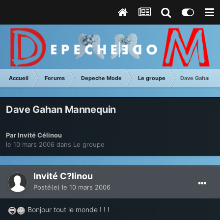
Accueil
Forums
Depeche Mode
Le groupe
Dave Gahan M
Dave Gahan Mannequin
Par Invité Célinou
le 10 mars 2006
dans
Le groupe
Invité C?linou
Posté(e)
le 10 mars 2006
Bonjour tout le monde ! ! !