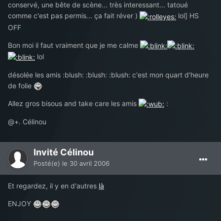
conservé, une bête de scène... très interessant... tatoué
comme c'est pas permis... ça fait réver )
lol] HS
OFF
Bon moi il faut vraiment que je me calme
lol
désolée les amis :blush: :blush: :blush: c'est mon quart d'heure
de folie
Allez gros bisous and take care les amis
:
@+. Célinou
Invité Célinou
Posté(e)
le 30 avril 2006
Et regardez, il y en d'autres
là
ENJOY