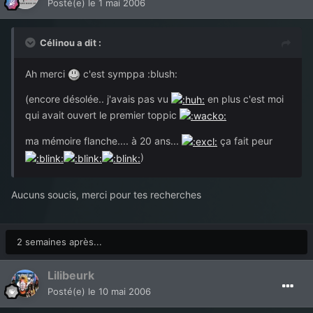
Posté(e)
le 1 mai 2006
Célinou a dit :
Ah merci
c'est symppa :blush:
(encore désolée.. j'avais pas vu
en plus c'est moi
qui avait ouvert le premier toppic
ma mémoire flanche.... à 20 ans...
ça fait peur
)
Aucuns soucis, merci pour tes recherches
2 semaines après...
Lilibeurk
Posté(e)
le 10 mai 2006