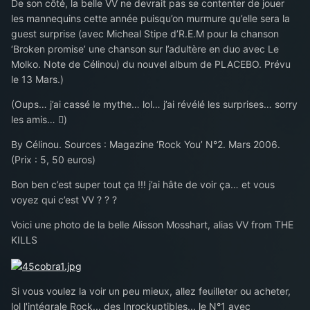
De son côté, la belle VV ne devrait pas se contenter de jouer
les mannequins cette année puisqu’on murmure qu’elle sera la
guest surprise (avec Micheal Stipe d’R.E.M pour la chanson
‘Broken promise’ une chanson sur l’adultère en duo avec Le
Molko. Note de Célinou) du nouvel album de PLACEBO. Prévu
le 13 Mars.)
(Oups… j’ai cassé le mythe… lol… j’ai révélé les surprises… sorry
les amis… )
By Célinou. Sources : Magazine ‘Rock You’ N°2. Mars 2006.
(Prix : 5, 50 euros)
Bon ben c’est super tout ça !!! j’ai hâte de voir ça… et vous
voyez qui c’est VV ? ? ?
Voici une photo de la belle Alisson Mosshart, alias VV from THE
KILLS
Si vous voulez la voir un peu mieux, allez feuilleter ou acheter,
lol l'intégrale Rock... des Inrockuptibles... le N°1 avec