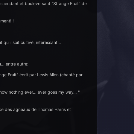
nscendant et bouleversant "Strange Fruit" de
ment!!!
t qu’il soit cultivé, intéressant…
.. entre autre:
ge Fruit" écrit par Lewis Allen (chanté par
 now nothing ever... ever goes my way… "
ence des agneaux de Thomas Harris et