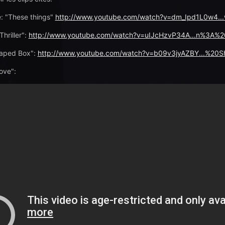
: "These things"
http://www.youtube.com/watch?v=dm_Ipd1L0w4..
hriller":
http://www.youtube.com/watch?v=uIJcHzvP34A...n%3A%20T
haped Box":
http://www.youtube.com/watch?v=b09v3jyAZBY...%20
love":