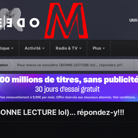
Util
tique
Activité
Radio & TV
Plus
ation
Pour mieux ce connaître (BONNE LECTURE lol)... répondez-y!!!
BONNE LECTURE lol)... répondez-y!!!