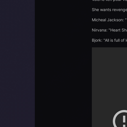
She wants revenge
Micheal Jackson: "T
Nirvana: "Heart S
Bjork: "All is full of 