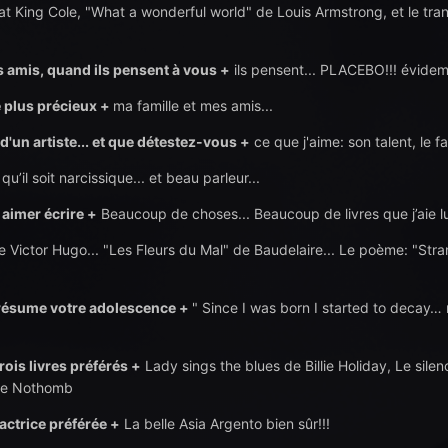
t King Cole, "What a wonderful world" de Louis Armstrong, et le tra
 amis, quand ils pensent à vous +
ils pensent... PLACEBO!!! évidem
 plus précieux +
ma famille et mes amis...
'un artiste... et que détestez-vous +
ce que j'aime: son talent, le fai
qu’il soit narcissique... et beau parleur...
aimer écrire +
Beaucoup de choses... Beaucoup de livres que j’aie lu.
 Victor Hugo... "Les Fleurs du Mal" de Baudelaire... Le poème: "Stran
 résume votre adolescence +
" Since I was born I started to decay…
rois livres préférés +
Lady sings the blues de Billie Holiday, Le sil
lie Nothomb
 actrice préférée +
La belle Asia Argento bien sûr!!!