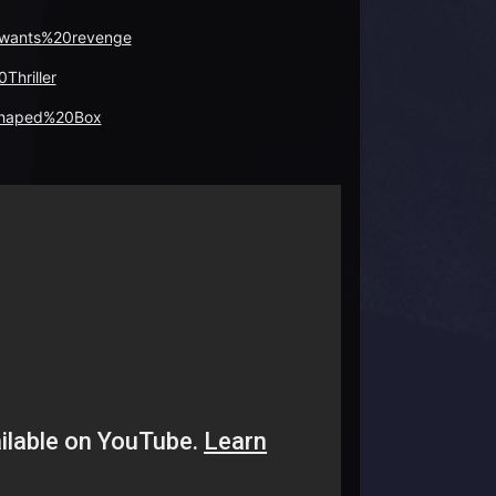
.wants%20revenge
hriller
Shaped%20Box