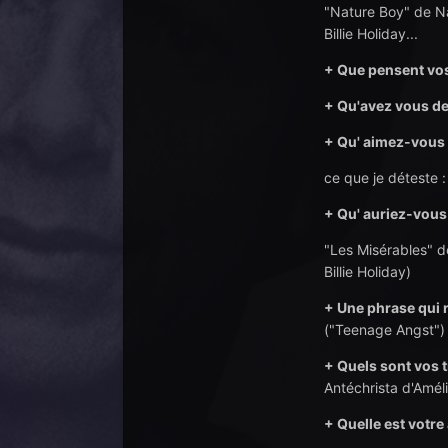
"Nature Boy" de Na
Billie Holiday...
+ Que pensent vos
+ Qu'avez vous de
+ Qu' aimez-vous d
ce que je déteste : 
+ Qu' auriez-vous 
"Les Misérables" de
Billie Holiday)
+ Une phrase qui
("Teenage Angst")
+ Quels sont vos t
Antéchrista d'Amé
+ Quelle est votre