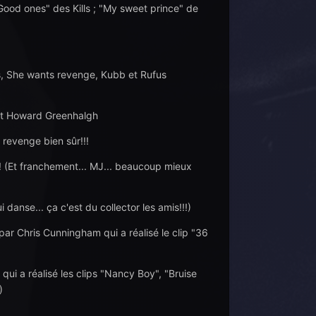
ood ones" des Kills ; "My sweet prince" de
, She wants revenge, Kubb et Rufus
et Howard Greenhalgh
evenge bien sûr!!!
!! (Et franchement... MJ... beaucoup mieux
danse... ça c'est du collector les amis!!!)
par Chris Cunningham qui a réalisé le clip "36
i a réalisé les clips "Nancy Boy", "Bruise
)