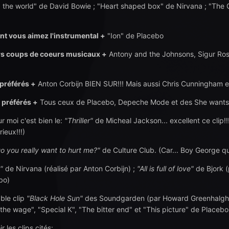
the world" de David Bowie ; "Heart shaped box" de Nirvana ; "The G
t vous aimez l'instrumental +
"Ion" de Placebo
rs coups de coeurs musicaux +
Antony and the Johnsons, Sigur Ros
 préférés +
Anton Corbijn BIEN SUR!!! Mais aussi Chris Cunningham 
 préférés +
Tous ceux de Placebo, Depeche Mode et des She wants r
ur moi c'est bien le:
"Thriller"
de Micheal Jackson... excellent ce clip!
rieux!!!)
o you really want to hurt me?"
de Culture Club. (Car... Boy George qui 
"
de Nirvana (réalisé par Anton Corbijn) ;
"All is full of love"
de Bjork (
bo)
ble clip
"Black Hole Sun"
des Soundgarden (par Howard Greenhalgh qu
o the wage", "Special K", "The bitter end" et "This picture" de Placebo
ir les clips cités: