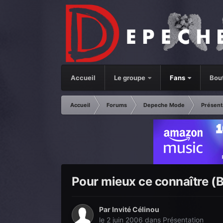
Accueil
Le groupe
Fans
Bou
Accueil
Forums
Depeche Mode
Présent
Pour mieux ce connaître (
Par Invité Célinou
le 2 juin 2006
dans
Présentation