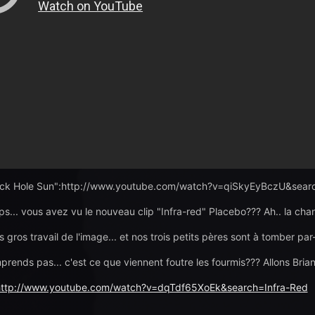
ack Hole Sun":http://www.youtube.com/watch?v=qiSkyEyBczU&sea
ips... vous avez vu le nouveau clip "Infra-red" Placebo??? Ah.. la chan
s gros travail de l'image... et nos trois petits pères sont à tomber par
rends pas... c'est ce que viennent foutre les fourmis??? Allons Brian..
http://www.youtube.com/watch?v=dqTdf65XoEk&search=Infra-Red