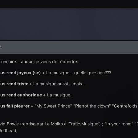
6
stionnaire… auquel je viens de répondre…
us rend joyeux (se) +
La musique… quelle question???
us rend triste +
La musique aussi… mais...
us rend euphorique +
La musique…
us fait pleurer +
"My Sweet Prince" "Pierrot the clown" "Centrefold
vid Bowie (reprise par Le Molko à 'Trafic.Musique') ; "In your room"
Redhead,