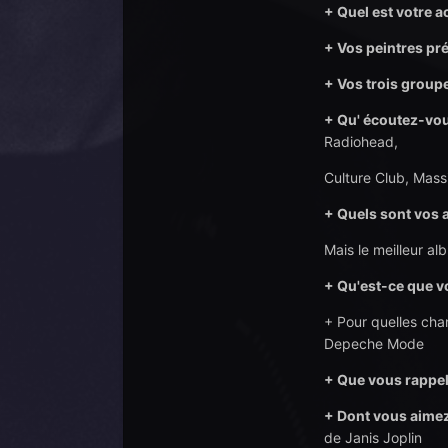
+ Quel est votre a
+ Vos peintres pr
+ Vos trois group
+ Qu' écoutez-vou
Radiohead,
Culture Club, Massi
+ Quels sont vos 
Mais le meilleur al
+ Qu
'est-ce que
vo
+ Pour quelles cha
Depeche Mode
+ Que vous rappel
+ Dont vous aimez
de Janis Joplin