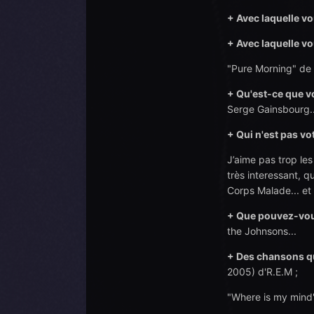
+ Avec laquelle v
+ Avec laquelle vo
"Pure Morning" de 
+ Qu
'est-ce que
vo
Serge Gainsbourg..
+ Qui n'est pas v
J’aime pas trop le
très interessant, q
Corps Malade... et 
+ Que pouvez-vou
the Johnsons...
+ Des chansons qu
2005) d'R.E.M ;
"Where is my mind"