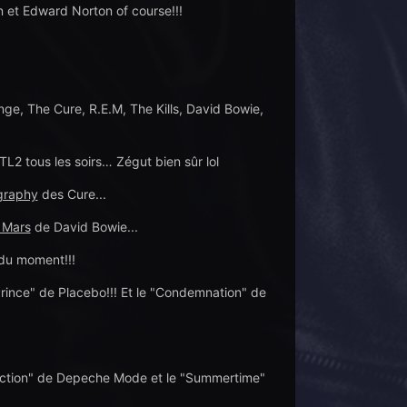
 et Edward Norton of course!!!
, The Cure, R.E.M, The Kills, David Bowie,
L2 tous les soirs… Zégut bien sûr lol
graphy
des Cure...
 Mars
de David Bowie...
du moment!!!
Prince" de Placebo!!! Et le "Condemnation" de
rfection" de Depeche Mode et le "Summertime"