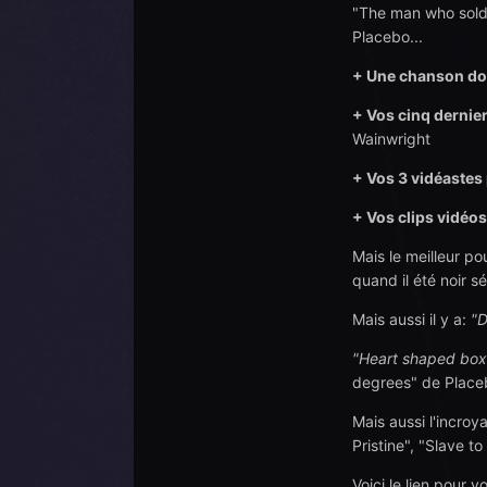
"The man who sold 
Placebo...
+ Une chanson don
+ Vos cinq dernie
Wainwright
+ Vos 3 vidéastes
+ Vos clips vidéos
Mais le meilleur po
quand il été noir sé
Mais aussi il y a:
"D
"Heart shaped box
degrees" de Place
Mais aussi l'incroya
Pristine", "Slave t
Voici le lien pour vo