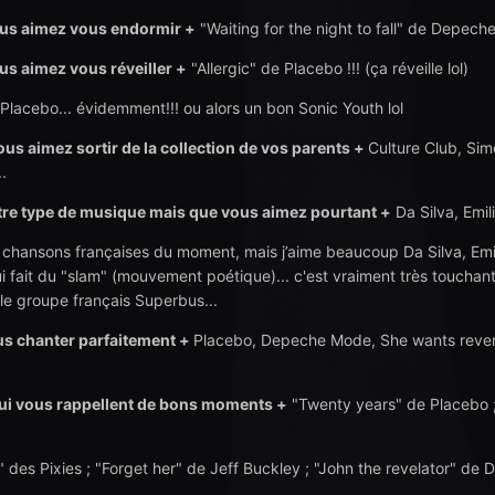
ous aimez vous endormir +
"Waiting for the night to fall" de Depech
us aimez vous réveiller +
"Allergic" de Placebo !!! (ça réveille lol)
Placebo... évidemment!!! ou alors un bon Sonic Youth lol
us aimez sortir de la collection de vos parents +
Culture Club, Sim
.
otre type de musique mais que vous aimez pourtant +
Da Silva, Emil
s chansons françaises du moment, mais j’aime beaucoup Da Silva, Em
ui fait du "slam" (mouvement poétique)... c'est vraiment très touchant
le groupe français Superbus...
s chanter parfaitement +
Placebo, Depeche Mode, She wants reveng
i vous rappelle
nt
de bons moments +
"Twenty years" de Placebo ;
 des Pixies ; "Forget her" de Jeff Buckley ; "John the revelator" de