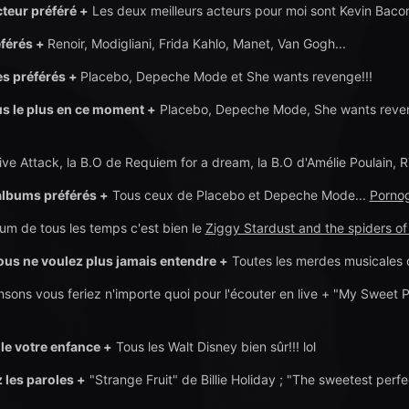
cteur préféré +
Les deux meilleurs acteurs pour moi sont Kevin Bacon
éférés +
Renoir, Modigliani, Frida Kahlo, Manet, Van Gogh...
es préférés +
Placebo, Depeche Mode et She wants revenge!!!
s le plus en ce moment +
Placebo, Depeche Mode, She wants revenge
ve Attack, la B.O de Requiem for a dream, la B.O d'Amélie Poulain, RT
albums préférés +
Tous ceux de Placebo et Depeche Mode...
Porno
bum de tous les temps c'est bien le
Ziggy Stardust and the spiders of
us ne voulez plus jamais entendre +
Toutes les merdes musicales 
nsons vous feriez n'importe quoi pour l'écouter en live + "My Sweet 
le votre enfance +
Tous les Walt Disney bien sûr!!! lol
 les paroles +
"Strange Fruit" de Billie Holiday ; "The sweetest pe