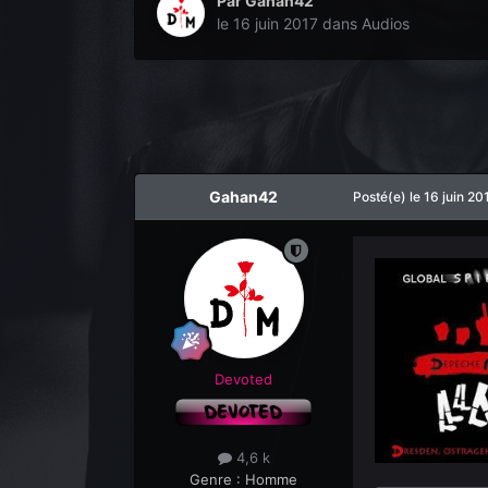
Par
Gahan42
le 16 juin 2017
dans
Audios
Gahan42
Posté(e)
le 16 juin 20
Devoted
4,6 k
Genre :
Homme