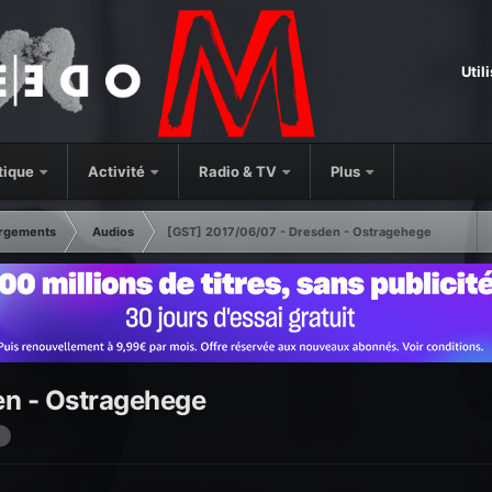
Util
tique
Activité
Radio & TV
Plus
rgements
Audios
[GST] 2017/06/07 - Dresden - Ostragehege
en - Ostragehege