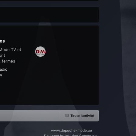
es
Mode TV et
ont
t fermés
adio
V
Toute l’activité
www.depeche-mode.be
Powered by Invision Community