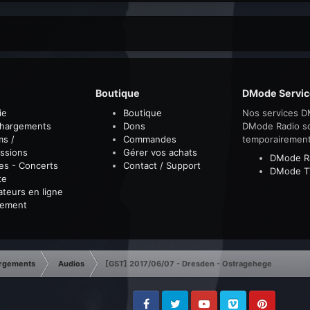
Boutique
DMode Servic
ie
Boutique
Nos services D
chargements
Dons
DMode Radio s
ms /
Commandes
temporairemen
ssions
Gérer vos achats
DMode R
es - Concerts
Contact / Support
DMode T
te
sateurs en ligne
sement
rgements
Audios
[GST] 2017/06/07 - Dresden - Ostragehege