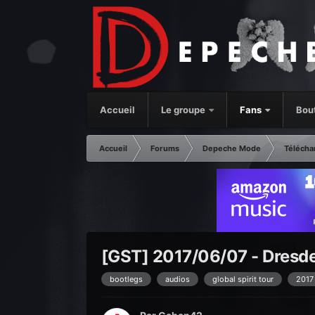
Accueil
Le groupe
Fans
Bou
Accueil
Forums
Depeche Mode
Télécha
[GST] 2017/06/07 - Dresd
bootlegs
audios
global spirit tour
2017