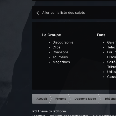
Aller sur la liste des sujets
Le Groupe
Fans
Discographie
Galer
Clips
Télé
Chansons
Foru
Tournées
Discu
Magazines
Soiré
Tribu
Utili
Clas
Accueil
Forums
Depeche Mode
Télécha
IPS Theme
by
IPSFocus
Langue
Politique de confidentialité
Nous contacter