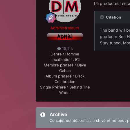
Le producteur sera
Citation
Administrateurs
The band will be
producer Ben Hil
Stay tuned. Mor
15,5 k
Genre :
Homme
Localisation :
ICI
Membre préféré :
Dave
Gahan
Album préféré :
Black
Celebration
Single Préféré :
Behind The
Wheel
Archivé
Ce sujet est désormais archivé et ne peut p