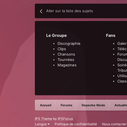
Aller sur la liste des sujets
Le Groupe
Fans
Discographie
Galer
Clips
Télé
Chansons
Foru
Tournées
Discu
Magazines
Soiré
Tribu
Utili
Clas
Accueil
Forums
Depeche Mode
Actualit
IPS Theme
by
IPSFocus
Langue
Politique de confidentialité
Nous contacter