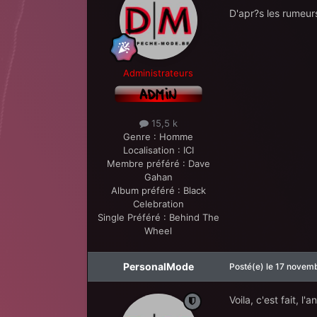
D'apr?s les rumeurs
Administrateurs
15,5 k
Genre :
Homme
Localisation :
ICI
Membre préféré :
Dave
Gahan
Album préféré :
Black
Celebration
Single Préféré :
Behind The
Wheel
PersonalMode
Posté(e)
le 17 novem
Voila, c'est fait, l