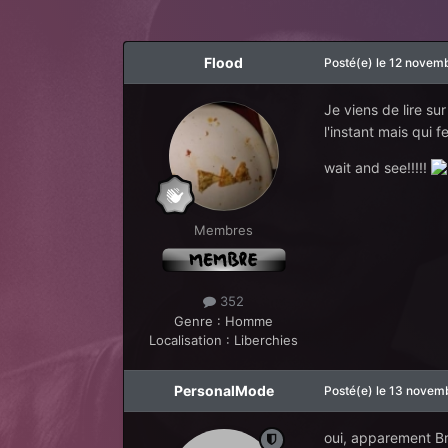
Flood
Posté(e)
le 12 novem
Je viens de lire s
l'instant mais qui fe
wait and see!!!!!
Membres
352
Genre :
Homme
Localisation :
Liberchies
PersonalMode
Posté(e)
le 13 novem
oui, apparement Bra