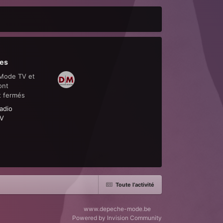
es
Mode TV et
ont
t fermés
adio
V
Toute l’activité
www.depeche-mode.be
Powered by Invision Community