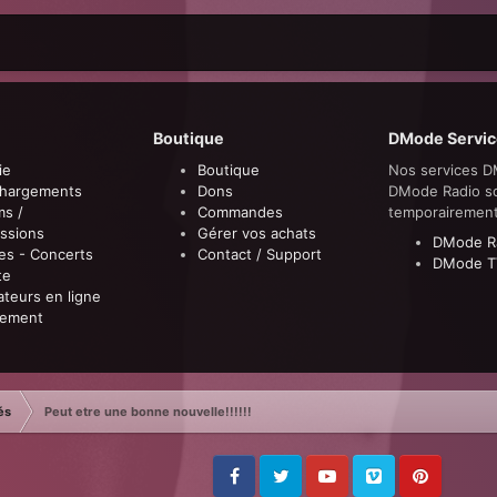
Boutique
DMode Servic
ie
Boutique
Nos services D
chargements
Dons
DMode Radio s
ms /
Commandes
temporairemen
ssions
Gérer vos achats
DMode R
es - Concerts
Contact / Support
DMode T
te
sateurs en ligne
sement
és
Peut etre une bonne nouvelle!!!!!!
Facebook
Twitter
Youtube
Vimeo
Pinterest