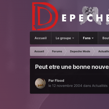
Accueil
Le groupe
Fans
Bou
Accueil
Forums
Depeche Mode
Actualit
Peut etre une bonne nouvell
Par
Flood
le 12 novembre 2004
dans
Actualités