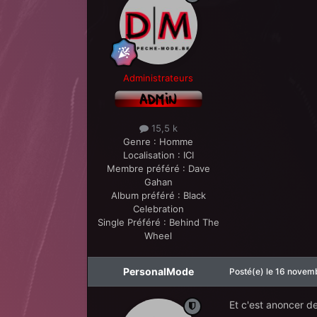
Administrateurs
15,5 k
Genre :
Homme
Localisation :
ICI
Membre préféré :
Dave
Gahan
Album préféré :
Black
Celebration
Single Préféré :
Behind The
Wheel
PersonalMode
Posté(e)
le 16 novem
Et c'est anoncer de