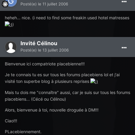
Posté(e)
le 11 juillet 2006
heheh... nice. (i need to find some freakin used hotel matresses
)
Invité Célinou
Posté(e)
le 13 juillet 2006
Bienvenue ici compatriote placebienne!!!
Je te connais tu es sur tous les forums placebiens lol et j'ai
visité ton superbe blog à plusieurs reprises
Mais tu dois me "connaître" aussi, car je suis sur tous les forums
placebiens... (Cécé ou Célinou)
Alors, bienvenue à toi, nouvelle droguée à DM!!!
Ciao!!!
PLacebiennement.