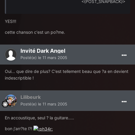
<{POST_SNAPBACK}>
YES!!!
cette chanson c'est un po?me.
Invité Dark Angel
Posté(e)
le 11 mars 2005
Oui... que dire de plus? C'est tellement beau que ?a en devient
indescriptible !
Lilibeurk
Posté(e)
le 11 mars 2005
En accoustique, seul ? la guitare.....
bon j'arr?te l?!