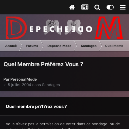
Accueil
Forums
Depeche Mode
Sondages
Quel Membre P
Quel Membre Préférez Vous ?
Par
PersonalMode
le 5 juillet 2004
dans
Sondages
Quel membre pr?f?rez vous ?
Vous n’avez pas la permission de voter dans ce sondage, ou de