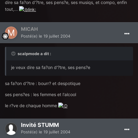
dire sa fa?on d'?tre, ses pens?e, ses musiqs, et compo, enfin
tout,...
MICAH
Posté(e)
le 19 juillet 2004
scalpmode a dit :
je veux dire sa fa?on d'?tre, ses pens?e
sa fa?on d'?tre : bourr? et despotique
ses pens?es : les femmes et l'alcool
le r?ve de chaque homme
Invité STUMM
Posté(e)
le 19 juillet 2004