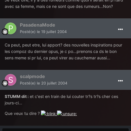
avec sa femme, mais ce ne sont que des rumeurs...Non?
PasadenaMode
Posté(e)
le 19 juillet 2004
Ca peut, peut etre, lui apport? des nouvelles inspirations pour
les compoz du dernier opus, je c po...prenons ca ds le bon
sens meme si pr lui, ca peut virer au cauchemar aussi...
scalpmode
Posté(e)
le 20 juillet 2004
STUMM dit :
et c'est en train de lui couter tr?s tr?s cher ces
jours-ci...
Que veux tu dire ?