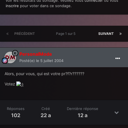
voir les résultats du sondage. Veuillez vous
connecter
ou vous
inscrire
pour voter dans ce sondage.
PRÉCÉDENT
Page 1 sur 5
SUIVANT
PersonalMode
Posté(e)
le 5 juillet 2004
Alors, pour vous, qui est votre pr?f?r??????
Votez
Réponses
Créé
Dernière réponse
102
22 a
12 a