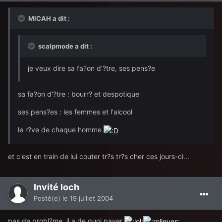
MICAH a dit :
scalpmode a dit :
je veux dire sa fa?on d'?tre, ses pens?e
sa fa?on d'?tre : bourr? et despotique
ses pens?es : les femmes et l'alcool
le r?ve de chaque homme
et c'est en train de lui couter tr?s tr?s cher ces jours-ci...
Invité loch
Posté(e)
le 19 juillet 2004
pas de probl?me, il a de quoi payer