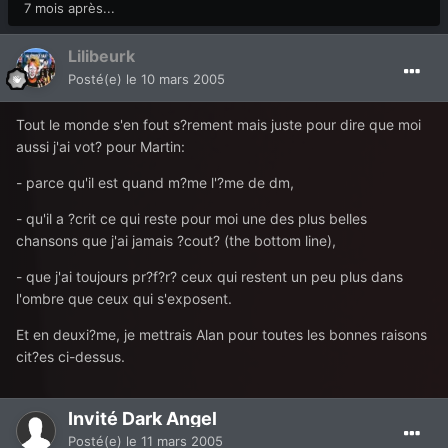
7 mois après...
Lilibeurk
Posté(e)
le 10 mars 2005
Tout le monde s'en fout s?rement mais juste pour dire que moi
aussi j'ai vot? pour Martin:
- parce qu'il est quand m?me l'?me de dm,
- qu'il a ?crit ce qui reste pour moi une des plus belles
chansons que j'ai jamais ?cout? (the bottom line),
- que j'ai toujours pr?f?r? ceux qui restent un peu plus dans
l'ombre que ceux qui s'exposent.
Et en deuxi?me, je mettrais Alan pour toutes les bonnes raisons
cit?es ci-dessus.
Invité Dark Angel
Posté(e)
le 11 mars 2005