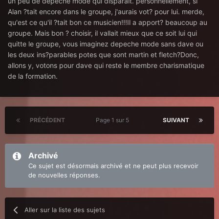
un peu de depeche mode qui disparait. personnellement, si
Alan ?tait encore dans le groupe, j'aurais vot? pour lui. merde,
qu'est ce qu'il ?tait bon ce musicien!!!Il a apport? beaucoup au
groupe. Mais bon ? choisir, il vallait mieux que ce soit lui qui
quitte le groupe, vous imaginez depeche mode sans dave ou
les deux ins?parables potes que sont martin et fletch?Donc,
allons y, votons pour dave qui reste le membre charismatique
de la formation.
PRÉCÉDENT
Page 1 sur 5
SUIVANT
Archivé
Ce sujet est désormais archivé et ne peut plus recevoir
de nouvelles réponses.
Aller sur la liste des sujets