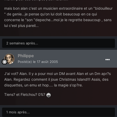
mais bon alan c'est un musicien extraordinaire et un "bidouilleur
" de genie...je pense qu'on lui doit beaucoup en ce qui
concerne le "son "depeche...moi je le regrette beaucoup , sans
lui c'est plus pareil...
2 semaines après...
Philippe
Posté(e)
le 17 août 2005
J'ai vot? Alan. Il y a pour moi un DM avant Alan et un Dm apr?s
Alan. Regardez comment il joue Christmas Island!!! Assis, des
disquettes, un emu et hop.... la magie s'op?re.
Tiens? et Fletchou? 0%?
1 mois après...