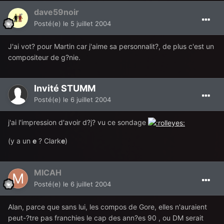
dave59noir
Posté(e)
le 5 juillet 2004
J'ai vot? pour Martin car j'aime sa personnalit?, de plus c'est un
compositeur de g?nie.
Invité STUMM
Posté(e)
le 6 juillet 2004
j'ai l'impression d'avoir d?j? vu ce sondage
(y a un
e
? Clark
e
)
MICAH
Posté(e)
le 6 juillet 2004
Alan, parce que sans lui, les compos de Gore, elles n'auraient
peut-?tre pas franchies le cap des ann?es 90 , ou DM serait