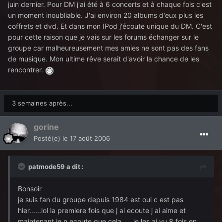
juin dernier. Pour DM j'ai été à 6 concerts et à chaque fois c'est
un moment inoubliable. J'ai environ 20 albums d'eux plus les
coffrets et dvd. Et dans mon IPod j'écoute unique du DM. C'est
pour cette raison que je vais sur les forums échanger sur le
groupe car malheureusement mes amies ne sont pas des fans
de musique. Mon ultime rêve serait d'avoir la chance de les
rencontrer.
3 semaines après...
gorine
Posté(e)
le 17 août 2006
patmode59 a dit :
Bonsoir
je suis fan du groupe depuis 1984 est oui c est pas
hier......lol la premiere fois que j ai ecoute j ai aime et
maintenant je n ecoute que cela .... je les ai vu 8 fois en