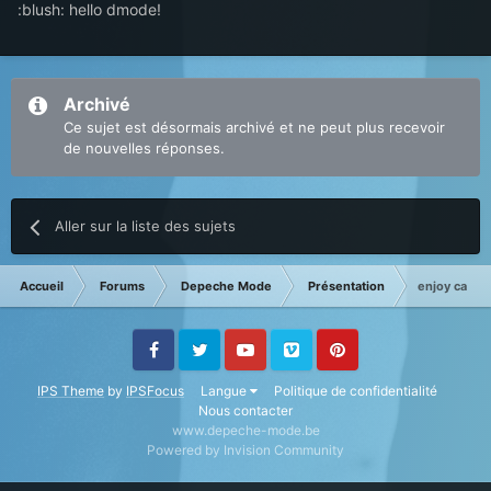
:blush: hello dmode!
Archivé
Ce sujet est désormais archivé et ne peut plus recevoir
de nouvelles réponses.
Aller sur la liste des sujets
Accueil
Forums
Depeche Mode
Présentation
enjoy castel
Facebook
Twitter
Youtube
Vimeo
Pinterest
IPS Theme
by
IPSFocus
Langue
Politique de confidentialité
Nous contacter
www.depeche-mode.be
Powered by Invision Community