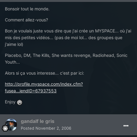
Bonsoir tout le monde.
Comment allez-vous?
Bon je voulais juste vous dire que j'ai crée un MYSPACE... où j'ai
mis des petites vidéos... (pas de moi lol... des groupes que
j'aime lol)
Placebo, DM, The Kills, She wants revenge, Radiohead, Sonic
Youth...
Alors si ça vous interesse... c'est par ici:
http://profile.myspace.com/index.cfm?
fusea...iendID=67937553
Enjoy
gandalf le gris
Posted
November 2, 2006