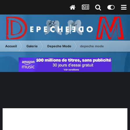
Accueil
Galerie
Depeche Mode
depeche mode