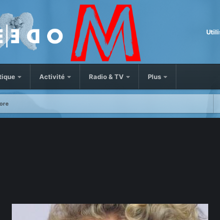
Util
tique
Activité
Radio & TV
Plus
gore