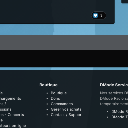
3
Boutique
DMode Servic
ie
Boutique
Nos services D
chargements
Dons
DMode Radio s
ms /
Commandes
temporairemen
ssions
Gérer vos achats
DMode R
es - Concerts
Contact / Support
DMode T
te
sateurs en ligne