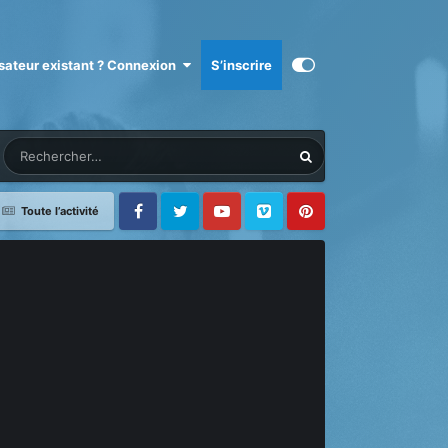
isateur existant ? Connexion
S’inscrire
Toute l’activité
Facebook
Twitter
Youtube
Vimeo
Pinterest