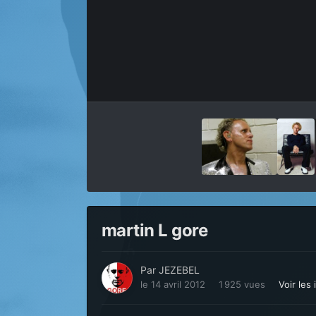
martin L gore
Par
JEZEBEL
le 14 avril 2012
1 925 vues
Voir les