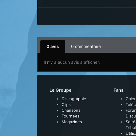
0 avis
0 commentaire
Il n’y a aucun avis à afficher.
Le Groupe
Fans
Discographie
Galer
Clips
Télé
Chansons
Foru
Tournées
Discu
Magazines
Soiré
Tribu
Utili