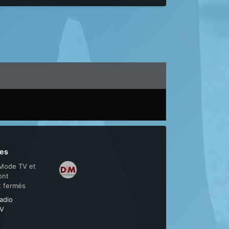
es
Mode TV et
ont
t fermés
adio
V