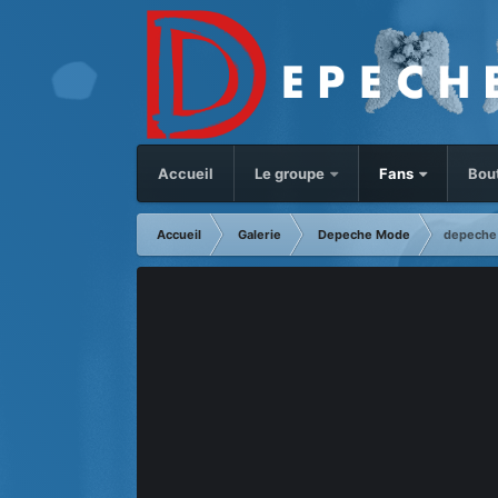
Accueil
Le groupe
Fans
Bou
Accueil
Galerie
Depeche Mode
depeche