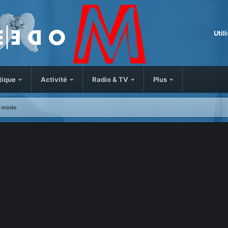
Util
tique
Activité
Radio & TV
Plus
 mode