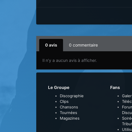
0 avis
0 commentaire
Il n’y a aucun avis à afficher.
Le Groupe
Fans
Discographie
Galer
Clips
Télé
Chansons
Foru
Tournées
Discu
Magazines
Soiré
Tribu
Utili