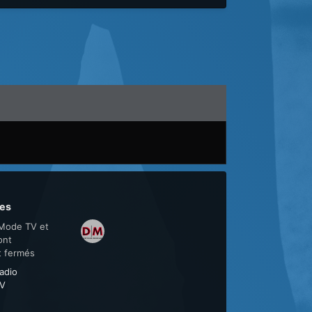
es
Mode TV et
ont
t fermés
adio
V