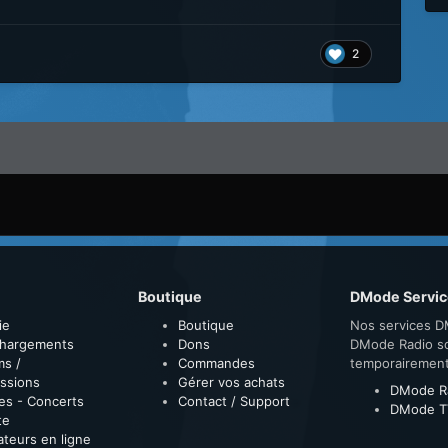
2
Boutique
DMode Servic
ie
Boutique
Nos services D
chargements
Dons
DMode Radio s
ms /
Commandes
temporairemen
ssions
Gérer vos achats
DMode R
es - Concerts
Contact / Support
DMode T
te
sateurs en ligne