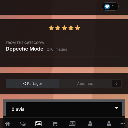
1
FROM THE CATEGORY:
Depeche Mode
· 276 images
Partager
Abonnés
0
0 avis
Il n’y a aucun avis à afficher.