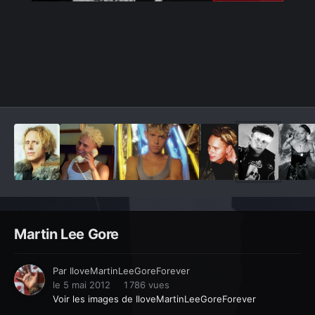
Outils des images
Martin Lee Gore
Par
IloveMartinLeeGoreForever
le 5 mai 2012
1 786 vues
Voir les images de IloveMartinLeeGoreForever